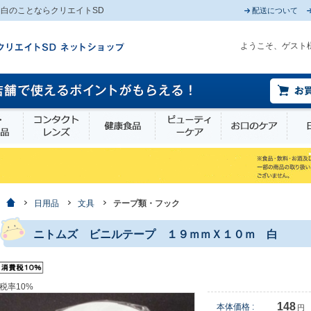
白のことならクリエイトSD
配送について
ようこそ、ゲスト
薬部外品
衛生・介護用品
コンタクトレンズ
健康食品
ビューティーケア
お口
ホーム
日用品
文具
テープ類・フック
ニトムズ ビニルテープ １９ｍｍＸ１０ｍ 白
税率10%
148
本体価格 :
円