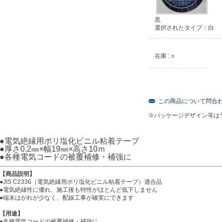
黒
選択されたタイプ：白
在庫 : ○
この商品について問合
※パッケージデザイン等は
●電気絶縁用ポリ塩化ビニル粘着テープ
●厚さ0.2㎜×幅19㎜×高さ10ｍ
●各種電気コードの被覆補修・補強に
【商品説明】
●JIS C2336（電気絶縁用ポリ塩化ビニル粘着テープ）適合品
●電気絶縁性に優れ、施工後も特性がほとんど低下しません
●端末はがれが少なく、配線工事が確実にできます
【用途】
●各種電気コードの被覆補修・補強に