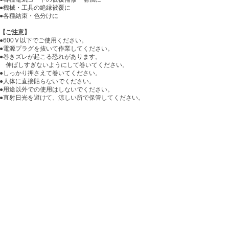
●機械・工具の絶縁被覆に
●各種結束・色分けに
【ご注意】
●600Ｖ以下でご使用ください。
●電源プラグを抜いて作業してください。
●巻きズレが起こる恐れがあります。
伸ばしすぎないようにして巻いてください。
●しっかり押さえて巻いてください。
●人体に直接貼らないでください。
●用途以外での使用はしないでください。
●直射日光を避けて、涼しい所で保管してください。