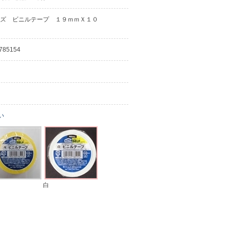
ズ ビニルテープ １９ｍｍＸ１０
785154
い
白