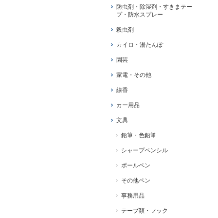
防虫剤・除湿剤・すきまテー
プ・防水スプレー
殺虫剤
カイロ・湯たんぽ
園芸
家電・その他
線香
カー用品
文具
鉛筆・色鉛筆
シャープペンシル
ボールペン
その他ペン
事務用品
テープ類・フック