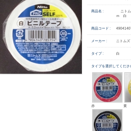
商品名 :
ニトム
ｍ 白
商品コード :
4904140
メーカー :
ニトムズ
タイプ :
白
タイプを選択してくださ
赤
黄