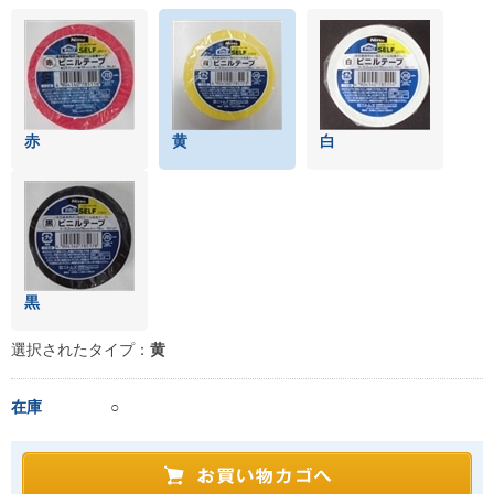
赤
黄
白
黒
選択されたタイプ：
黄
在庫
○