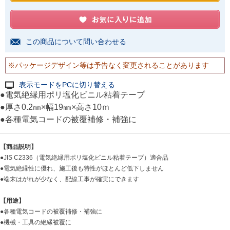
この商品について問い合わせる
※パッケージデザイン等は予告なく変更されることがあります
表示モードをPCに切り替える
●電気絶縁用ポリ塩化ビニル粘着テープ
●厚さ0.2㎜×幅19㎜×高さ10ｍ
●各種電気コードの被覆補修・補強に
【商品説明】
●JIS C2336（電気絶縁用ポリ塩化ビニル粘着テープ）適合品
●電気絶縁性に優れ、施工後も特性がほとんど低下しません
●端末はがれが少なく、配線工事が確実にできます
【用途】
●各種電気コードの被覆補修・補強に
●機械・工具の絶縁被覆に