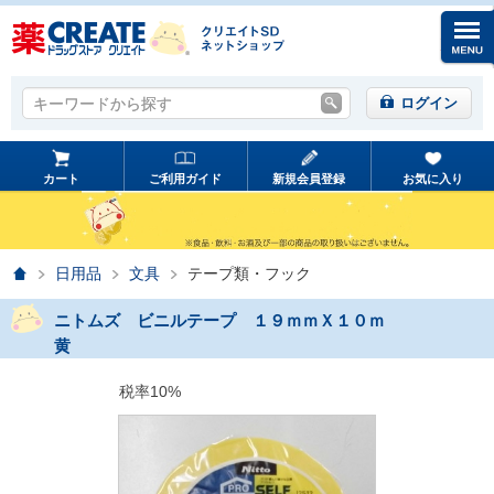
キーワードから探す
キーワードから探す
ログイン
カート
ご利用ガイド
新規会員登録
お気に入り
ホーム
日用品
文具
テープ類・フック
ニトムズ ビニルテープ １９ｍｍＸ１０ｍ
黄
税率10%