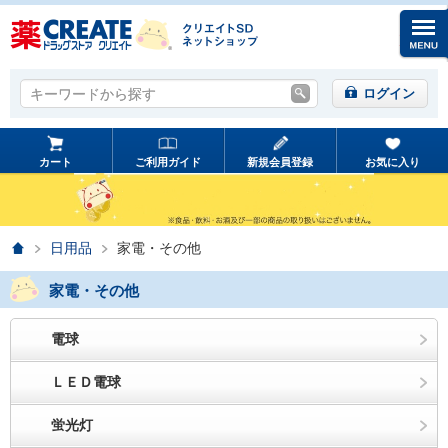
キーワードから探す
キーワードから探す
ログイン
カート
ご利用ガイド
新規会員登録
お気に入り
ホーム
日用品
家電・その他
家電・その他
電球
ＬＥＤ電球
蛍光灯