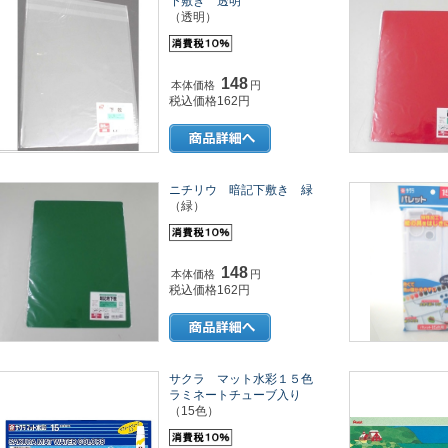
下敷き 透明
（透明）
148
本体価格
円
税込価格162円
ニチリウ 暗記下敷き 緑
（緑）
148
本体価格
円
税込価格162円
サクラ マット水彩１５色
ラミネートチューブ入り
（15色）