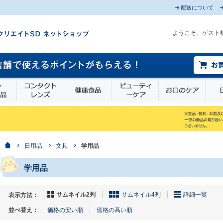
配送について
ようこそ、ゲスト
薬部外品
衛生・介護用品
コンタクトレンズ
健康食品
ビューティーケア
お口
ホーム
日用品
文具
学用品
学用品
サムネイル2列
サムネイル4列
詳細一覧
表示方法：
並べ替え：
価格の安い順
価格の高い順