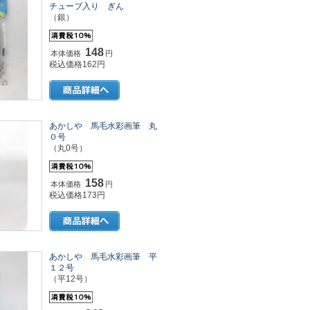
チューブ入り ぎん
（銀）
148
本体価格
円
税込価格162円
あかしや 馬毛水彩画筆 丸
０号
（丸0号）
158
本体価格
円
税込価格173円
あかしや 馬毛水彩画筆 平
１２号
（平12号）