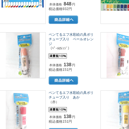
848
本体価格
円
税込価格932円
ペンてるエフ水彩絵の具ポリ
チューブ入り ペールオレン
ジ
（ﾍﾟｰﾙｵﾚﾝｼﾞ）
138
本体価格
円
税込価格151円
ペンてるエフ水彩絵の具ポリ
チューブ入り あか
（赤）
138
本体価格
円
税込価格151円