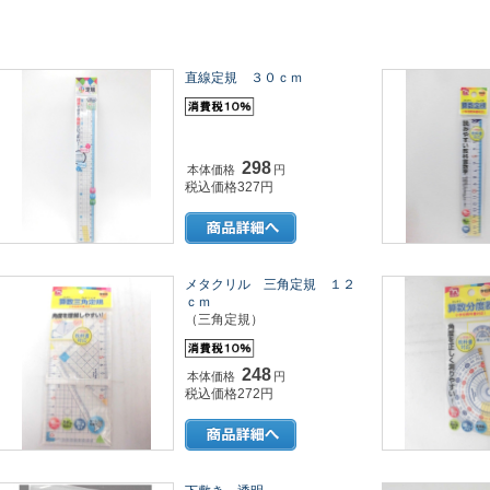
直線定規 ３０ｃｍ
298
本体価格
円
税込価格327円
メタクリル 三角定規 １２
ｃｍ
（三角定規）
248
本体価格
円
税込価格272円