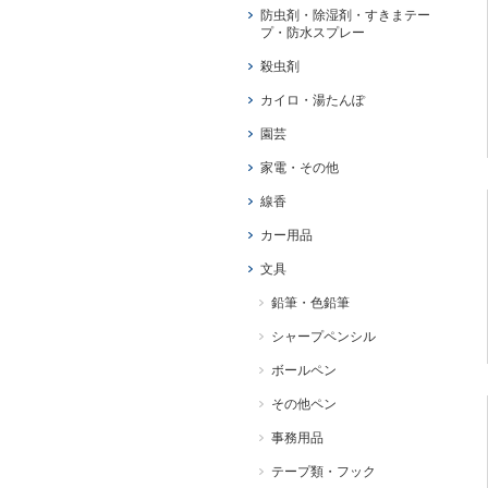
防虫剤・除湿剤・すきまテー
プ・防水スプレー
殺虫剤
カイロ・湯たんぽ
園芸
家電・その他
線香
カー用品
文具
鉛筆・色鉛筆
シャープペンシル
ボールペン
その他ペン
事務用品
テープ類・フック