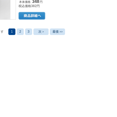
348
本体価格
円
税込価格382円
ます
1
2
3
次
最後
>
>>