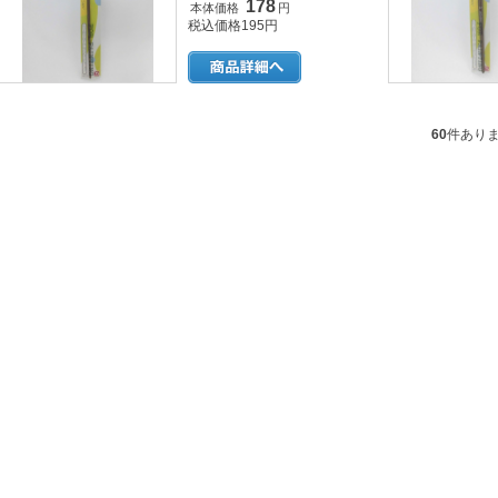
178
本体価格
円
税込価格195円
60
件あり