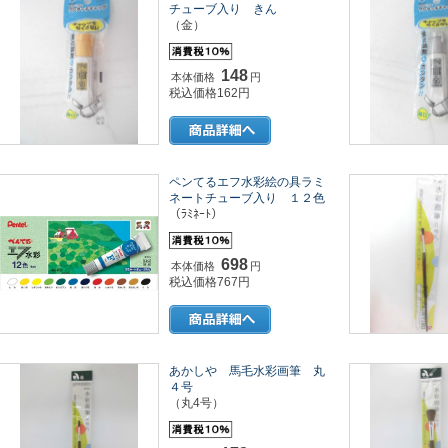
チューブ入り きん
（金）
148
本体価格
円
税込価格162円
ペンてるエフ水彩絵の具ラミ
ネートチューブ入り １２色
（ﾗﾐﾈｰﾄ）
698
本体価格
円
税込価格767円
あかしや 馬毛水彩画筆 丸
４号
（丸4号）