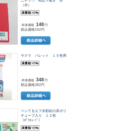
ニチリウ 暗記下敷き 赤
（赤）
148
本体価格
円
税込価格162円
サクラ パレット １５色用
348
本体価格
円
税込価格382円
ペンてるエフ水彩絵の具ポリ
チューブ入り １２色
（ﾎﾟﾘﾁｭｰﾌﾞ）