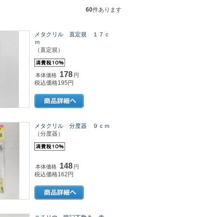
60
件あります
メタクリル 直定規 １７ｃ
ｍ
（直定規）
178
本体価格
円
税込価格195円
メタクリル 分度器 ９ｃｍ
（分度器）
148
本体価格
円
税込価格162円