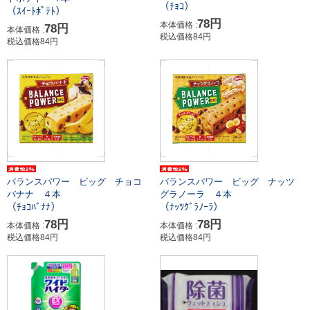
（ﾁｮｺ）
（ｽｲｰﾄﾎﾟﾃﾄ）
78円
本体価格 :
78円
本体価格 :
税込価格84円
税込価格84円
バランスパワー ビッグ チョコ
バランスパワー ビッグ ナッツ
バナナ ４本
グラノーラ ４本
（ﾁｮｺﾊﾞﾅﾅ）
（ﾅｯﾂｸﾞﾗﾉｰﾗ）
78円
78円
本体価格 :
本体価格 :
税込価格84円
税込価格84円