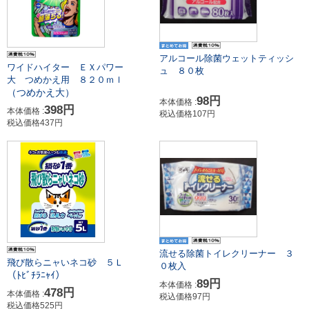
アルコール除菌ウェットティッシ
ワイドハイター ＥＸパワー
ュ ８０枚
大 つめかえ用 ８２０ｍｌ
（つめかえ大）
98円
本体価格 :
398円
本体価格 :
税込価格107円
税込価格437円
流せる除菌トイレクリーナー ３
飛び散らニャいネコ砂 ５Ｌ
０枚入
（ﾄﾋﾞﾁﾗﾆｬｲ）
89円
本体価格 :
478円
本体価格 :
税込価格97円
税込価格525円