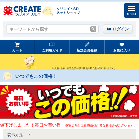
キーワードから探す
キーワードから探す
ログイン
カート
ご利用ガイド
新規会員登録
お気に入り
いつでもこの価格！
値下げしました！毎日お買い得！
※実店舗とは販売価格が異なる場合がございます。
表示方法 ：