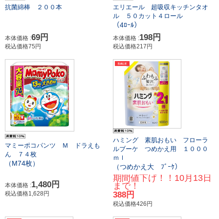
抗菌綿棒 ２００本
エリエール 超吸収キッチンタオ
ル ５０カット４ロール
（4ﾛｰﾙ）
69円
198円
本体価格 :
本体価格 :
税込価格75円
税込価格217円
ハミング 素肌おもい フローラ
マミーポコパンツ Ｍ ドラえも
ルブーケ つめかえ用 １０００
ん ７４枚
ｍｌ
（M74枚）
（つめかえ大 ﾌﾞｰｹ）
期間値下げ！！10月13日
1,480円
まで！
本体価格 :
税込価格1,628円
388円
税込価格426円