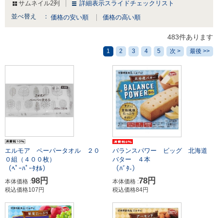
サムネイル2列
詳細表示
スライド
チェックリスト
並べ替え ：
価格の安い順
価格の高い順
483件あります
1
2
3
4
5
次 >
最後 >>
エルモア ペーパータオル ２０
バランスパワー ビッグ 北海道
０組（４００枚）
バター ４本
（ﾍﾟｰﾊﾟｰﾀｵﾙ）
（ﾊﾞﾀ-）
98円
78円
本体価格 :
本体価格 :
税込価格107円
税込価格84円