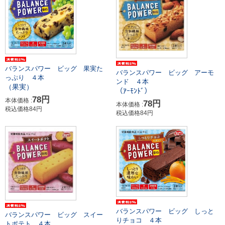
バランスパワー ビッグ 果実た
バランスパワー ビッグ アーモ
っぷり ４本
ンド ４本
（果実）
（ｱｰﾓﾝﾄﾞ）
78円
本体価格 :
78円
本体価格 :
税込価格84円
税込価格84円
バランスパワー ビッグ しっと
バランスパワー ビッグ スイー
りチョコ ４本
トポテト ４本