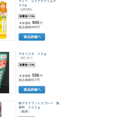
マミー ＵＶアクアミルク
５０g
（UVﾐﾙｸ）
900
本体価格
円
税込価格990円
デオリスタ ２０ｇ
（ﾚｷﾞｭﾗｰ）
598
本体価格
円
税込価格657円
銀デオドラントスプレー 無
香料 ２００ｇ
（無香）