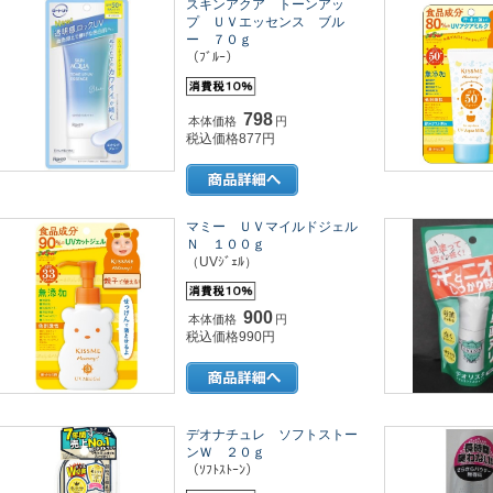
スキンアクア トーンアッ
プ ＵＶエッセンス ブル
ー ７０ｇ
（ﾌﾞﾙｰ）
798
本体価格
円
税込価格877円
マミー ＵＶマイルドジェル
Ｎ １００ｇ
（UVｼﾞｪﾙ）
900
本体価格
円
税込価格990円
デオナチュレ ソフトストー
ンＷ ２０ｇ
（ｿﾌﾄｽﾄｰﾝ）