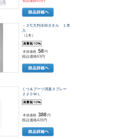
税込価格415円
－３℃大判冷却タオル １本
入
（1本）
58
本体価格
円
税込価格63円
くつ＆ブーツ消臭スプレー
２２０ＭＬ
388
本体価格
円
税込価格426円