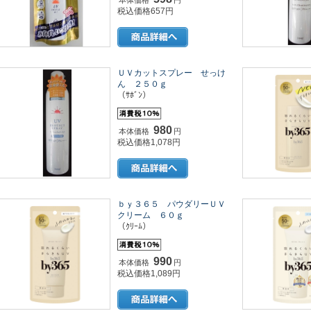
本体価格
円
税込価格657円
ＵＶカットスプレー せっけ
ん ２５０ｇ
（ｻﾎﾞﾝ）
980
本体価格
円
税込価格1,078円
ｂｙ３６５ パウダリーＵＶ
クリーム ６０ｇ
（ｸﾘｰﾑ）
990
本体価格
円
税込価格1,089円