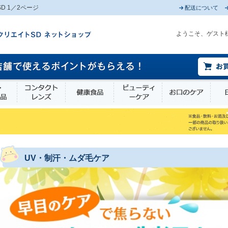
 1／2ページ
配送について
ようこそ、ゲスト
薬部外品
衛生・介護用品
コンタクトレンズ
健康食品
ビューティーケア
お口
UV・制汗・ムダ毛ケア