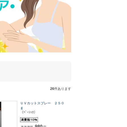
26
件あります
ＵＶカットスプレー ２５０
ｇ
（ﾍﾞｰｼｯｸ）
980