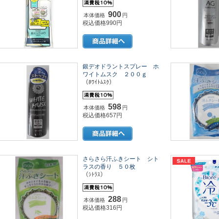
900
本体価格
円
税込価格990円
銀デオドラントスプレー ホ
ワイトムスク ２００ｇ
（ﾎﾜｲﾄﾑｽｸ）
598
本体価格
円
税込価格657円
さらさら汗ふきシート シト
ラスの香り ５０枚
（ｼﾄﾗｽ）
288
本体価格
円
税込価格316円