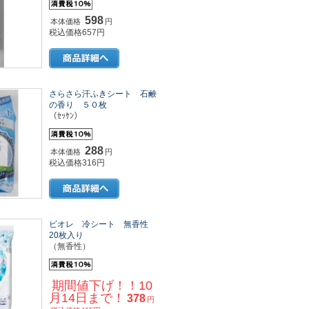
598
本体価格
円
税込価格657円
さらさら汗ふきシート 石鹸
の香り ５０枚
（ｾｯｹﾝ）
288
本体価格
円
税込価格316円
ビオレ 冷シート 無香性
20枚入り
（無香性）
期間値下げ！！10
月14日まで！
378
円