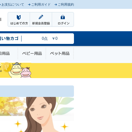
お支払について
ご利用ガイド
ご利用規約
様
0点 ￥0
のケア
日用品
ベビー用品
ペット用品