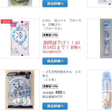
ビオレ 冷シート フローラ
ル 20枚入り
（フローラル）
期間値下げ！！10
月14日まで！
378
円
税込価格415円
－３℃大判冷却タオル １０
本入
（１０本）
498
本体価格
円
税込価格547円