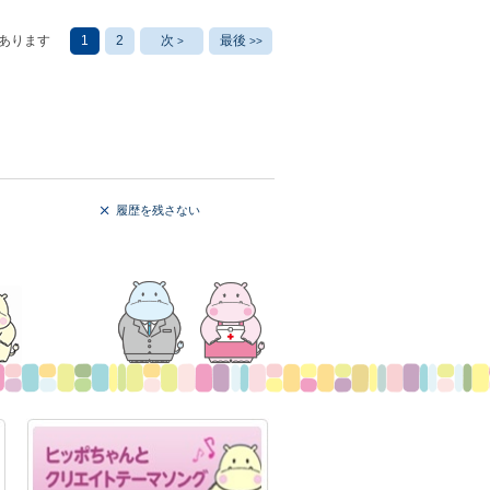
あります
1
2
次
最後
>
>>
履歴を残さない