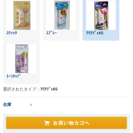
ｽﾃｨｯｸ
ｽﾌﾟﾚｰ
ｸﾘｱｼﾞｪﾙS
ﾄｰﾝｱｯﾌﾟ
選択されたタイプ：
ｸﾘｱｼﾞｪﾙS
在庫
○