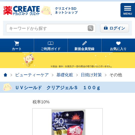
キーワードから探す
キーワードから探す
ログイン
カート
ご利用ガイド
新規会員登録
お気に入り
ホーム
ビューティーケア
基礎化粧
日焼け対策
その他
ＵＶシールド クリアジェルＳ １００ｇ
税率10%