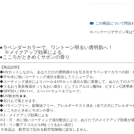
この商品について問合
※パッケージデザイン等は
●ラベンダーカラーで、ワントーン明るい透明肌へ！
※メイクアップ効果による
●
こころがときめくサボンの香り
【商品説明】
◆UVカットしながら、あなただけの透明感※1を引き出すラベンダーカラーの顔・
◆汗や水に強いコーティング成分を配合してリニューアル。
◆コーティング成分によりパール＆UVカット成分が肌に密着して、ぬりたてのカワ
◆うるおう美容液成分（うるおい成分）としてヒアルロン酸Na、ビタミンC誘導体
◆SPF50+／PA++++。スーパーウォータプルーフ。
◆UV耐水性★★。
◆石けんで落とせます。
◆パラベンフリー。鉱物油フリー。アレルギーテスト済み（全ての方にアレルギー
◆こころがときめくサボンの香り。
※1：メイクアップ効果による
※2：汗・水に強いコーティング成分配合により、ぬりたてのメイクアップ効果が
※3：リン酸アスコルビルMg（うるおい成分）
※本品は、航空法で定める航空危険物に該当しません。