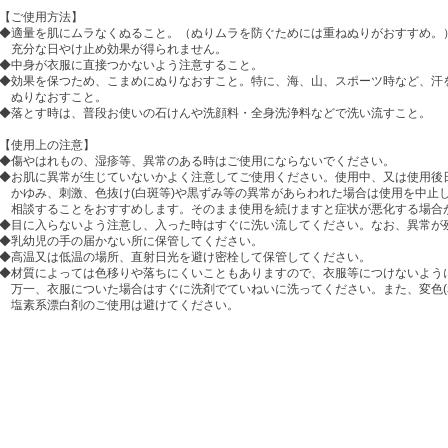
【ご使用方法】
◆適量を肌にムラなくぬること。（ぬりムラを防ぐためには重ねぬりがおすすめ。
充分な日やけ止め効果が得られません。
◆中身が衣服に直接つかないよう注意すること。
◆効果を保つため、こまめにぬりなおすこと。特に、海、山、スポーツ時など、汗
ぬりなおすこと。
◆落とす時は、普段お使いの石けんや洗顔料・全身洗浄料などで洗い流すこと。
【使用上の注意】
◆傷やはれもの、湿疹等、異常のある時はご使用にならないでください。
◆お肌に異常が生じていないかよく注意してご使用ください。使用中、又は使用後
かゆみ、刺激、色抜け(白斑等)や黒ずみ等の異常があらわれた場合は使用を中止
相談することをおすすめします。そのまま使用を続けますと症状が悪化する場合
◆目に入らないよう注意し、入った時はすぐに洗い流してください。なお、異常が
◆乳幼児の手の届かない所に保管してください。
◆高温又は低温の場所、直射日光を避け密栓して保管してください。
◆材質によっては色移りや落ちにくいこともありますので、衣服等につけないよう
万一、衣服についた場合はすぐに洗剤でていねいに洗ってください。また、変色(
塩素系漂白剤のご使用は避けてください。