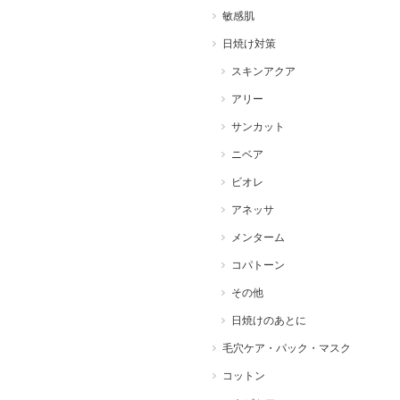
敏感肌
日焼け対策
スキンアクア
アリー
サンカット
ニベア
ビオレ
アネッサ
メンターム
コパトーン
その他
日焼けのあとに
毛穴ケア・パック・マスク
コットン