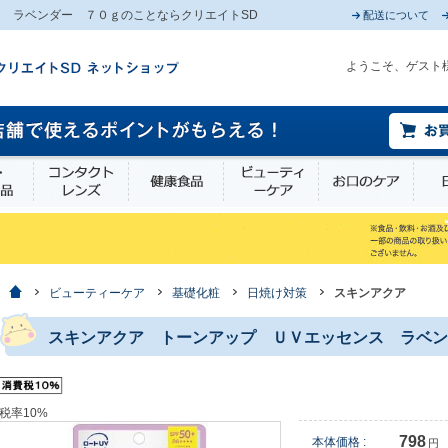
 ラベンダー ７０ｇのことならクリエイトSD
配送について
ようこそ、ゲスト
薬部外品
衛生・介護用品
コンタクトレンズ
健康食品
ビューティーケア
お口
ホーム
ビューティーケア
基礎化粧
日焼け対策
スキンアクア
スキンアクア トーンアップ ＵＶエッセンス ラベン
税率10%
798
本体価格 :
円