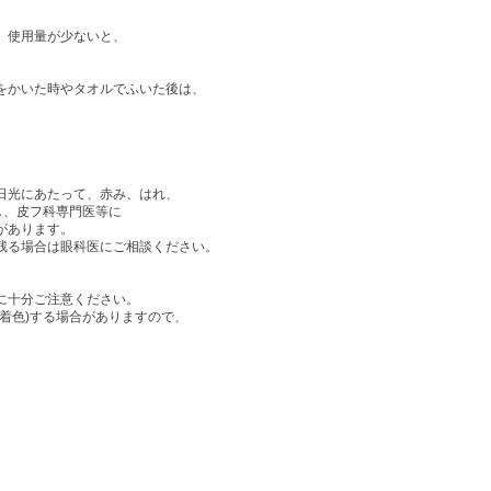
）使用量が少ないと、
をかいた時やタオルでふいた後は、
日光にあたって、赤み、はれ、
し、皮フ科専門医等に
があります。
残る場合は眼科医にご相談ください。
に十分ご注意ください。
着色)する場合がありますので、