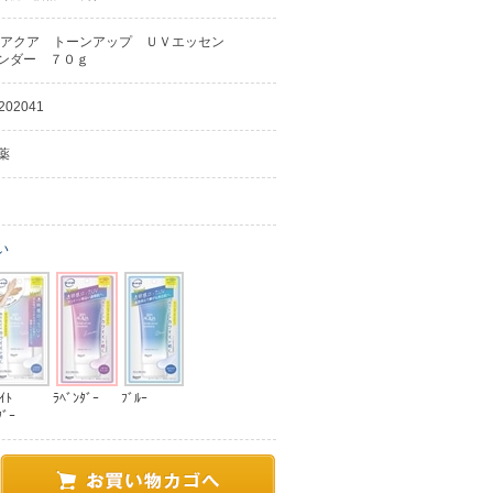
アクア トーンアップ ＵＶエッセン
ンダー ７０ｇ
202041
薬
い
ｲﾄ
ﾗﾍﾞﾝﾀﾞｰ
ﾌﾞﾙｰ
ﾞｰ