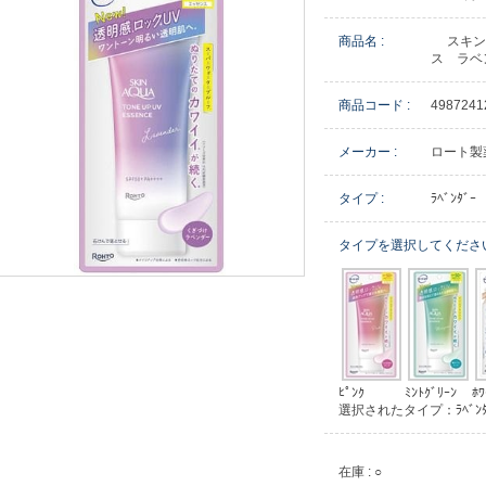
商品名 :
スキン
ス ラベ
商品コード :
4987241
メーカー :
ロート製
タイプ :
ﾗﾍﾞﾝﾀﾞｰ
タイプを選択してくださ
ﾋﾟﾝｸ
ﾐﾝﾄｸﾞﾘｰﾝ
ﾎﾜ
選択されたタイプ：ﾗﾍﾞﾝﾀ
在庫 : ○