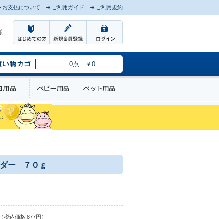
お支払について
ご利用ガイド
ご利用規約
様
0点 ￥0
のケア
日用品
ベビー用品
ペット用品
ダー ７０ｇ
（税込価格:877円）