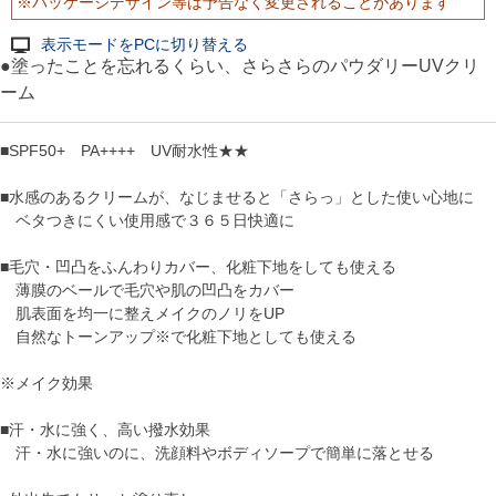
※パッケージデザイン等は予告なく変更されることがあります
表示モードをPCに切り替える
●塗ったことを忘れるくらい、さらさらのパウダリーUVクリ
ーム
■SPF50+ PA++++ UV耐水性★★
■水感のあるクリームが、なじませると「さらっ」とした使い心地に
ベタつきにくい使用感で３６５日快適に
■毛穴・凹凸をふんわりカバー、化粧下地をしても使える
薄膜のベールで毛穴や肌の凹凸をカバー
肌表面を均一に整えメイクのノリをUP
自然なトーンアップ※で化粧下地としても使える
※メイク効果
■汗・水に強く、高い撥水効果
汗・水に強いのに、洗顔料やボディソープで簡単に落とせる