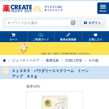
キーワードから探す
キーワードから探す
ログイン
カート
ご利用ガイド
新規会員登録
お気に入り
ホーム
ビューティーケア
基礎化粧
日焼け対策
その他
ｂｙ３６５ パウダリーＵＶクリーム トーン
アップ ６０ｇ
税率10%