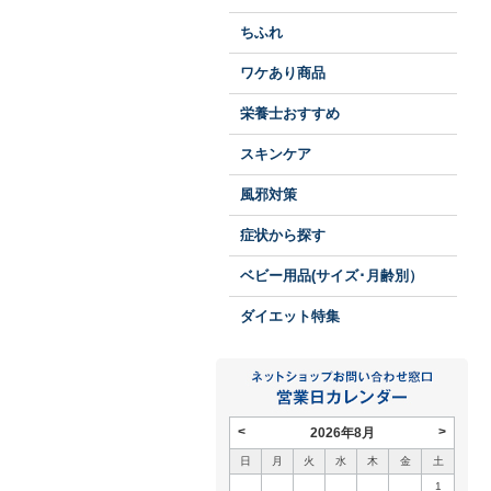
ちふれ
ワケあり商品
栄養士おすすめ
スキンケア
風邪対策
症状から探す
ベビー用品(サイズ･月齢別）
ダイエット特集
<
>
2026年8月
日
月
火
水
木
金
土
1