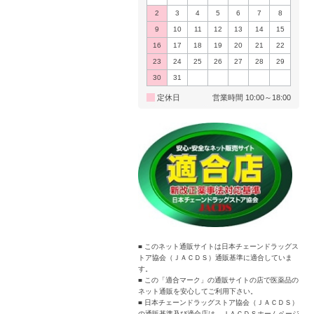
2
3
4
5
6
7
8
9
10
11
12
13
14
15
16
17
18
19
20
21
22
23
24
25
26
27
28
29
30
31
定休日
営業時間 10:00～18:00
■ このネット通販サイトは日本チェーンドラッグス
トア協会（ＪＡＣＤＳ）通販基準に適合していま
す。
■ この「適合マーク」の通販サイトの店で医薬品の
ネット通販を安心してご利用下さい。
■ 日本チェーンドラッグストア協会（ＪＡＣＤＳ）
の通販基準及び適合店は、ＪＡＣＤＳホームページ