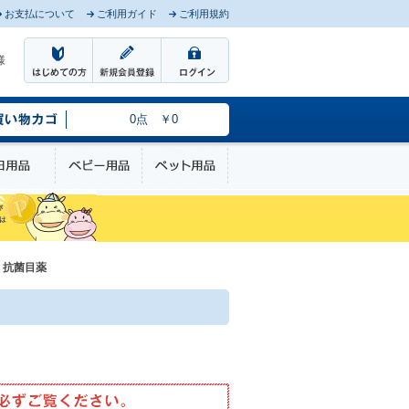
お支払について
ご利用ガイド
ご利用規約
様
0点 ￥0
のケア
日用品
ベビー用品
ペット用品
・抗菌目薬
4987084305916.pdf