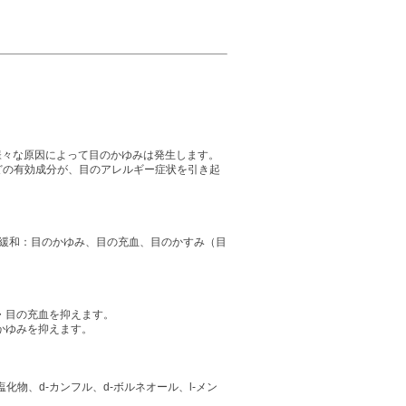
様々な原因によって目のかゆみは発生します。
などの有効成分が、目のアレルギー症状を引き起
緩和：目のかゆみ、目の充血、目のかすみ（目
・目の充血を抑えます。
かゆみを抑えます。
物、d-カンフル、d-ボルネオール、l-メン