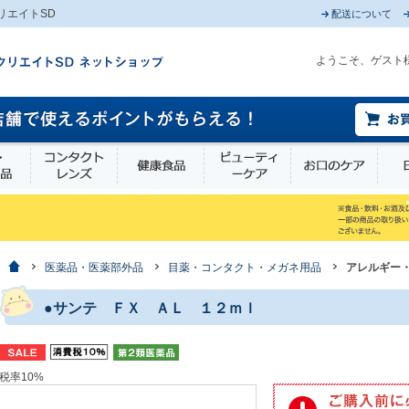
リエイトSD
配送について
ようこそ、ゲスト
薬部外品
衛生・介護用品
コンタクトレンズ
健康食品
ビューティーケア
お口
ホーム
医薬品・医薬部外品
目薬・コンタクト・メガネ用品
アレルギー
●サンテ ＦＸ ＡＬ １２ｍｌ
税率10%