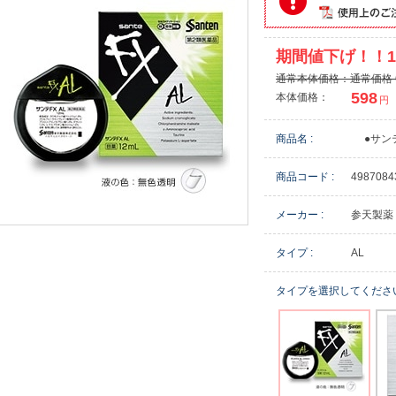
期間値下げ！！1
通常本体価格：通常価格 
598
本体価格：
円
商品名 :
●サン
商品コード :
4987084
メーカー :
参天製薬
タイプ :
AL
タイプを選択してくださ