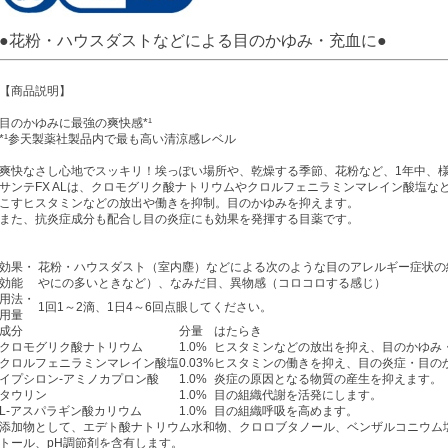
●花粉・ハウスダストなどによる目のかゆみ・充血に●
【商品説明】
目のかゆみに最強の爽快感*¹
*¹参天製薬社製品内で最も高い清涼感レベル
爽快なさし心地でスッキリ！埃っぽい場所や、乾燥する季節、花粉など、1年中、
サンテFX ALは、クロモグリク酸ナトリウムやクロルフェニラミンマレイン酸塩
こすヒスタミンなどの放出や働きを抑制。目のかゆみを抑えます。
また、抗炎症成分も配合し目の炎症にも効果を発揮する目薬です。
効果・
花粉・ハウスダスト（室内塵）などによる次のような目のアレルギー症状の
効能
やにの多いときなど）、なみだ目、異物感（コロコロする感じ）
用法・
1回1～2滴、1日4～6回点眼してください。
用量
成分
分量
はたらき
クロモグリク酸ナトリウム
1.0%
ヒスタミンなどの放出を抑え、目のかゆみ
クロルフェニラミンマレイン酸塩
0.03%
ヒスタミンの働きを抑え、目の炎症・目の
イプシロン-アミノカプロン酸
1.0%
炎症の原因となる物質の産生を抑えます。
タウリン
1.0%
目の組織代謝を活発にします。
L-アスパラギン酸カリウム
1.0%
目の組織呼吸を高めます。
添加物として、エデト酸ナトリウム水和物、クロロブタノール、ベンザルコニウム塩化
トール、pH調節剤を含有します。