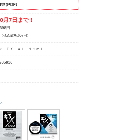
0月7日まで！
698円
（税込価格:657円）
テ ＦＸ ＡＬ １２ｍｌ
305916
い