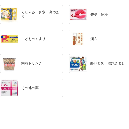
くしゃみ・鼻水・鼻づま
整腸・便秘
り
こどものくすり
漢方
栄養ドリンク
酔いどめ・眠気ざまし
その他の薬