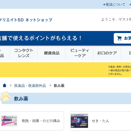
配送について
ようこそ、ゲスト
薬部外品
衛生・介護用品
コンタクトレンズ
健康食品
ビューティーケア
お口
ホーム
医薬品・医薬部外品
飲み薬
飲み薬
発熱・頭痛・のどの痛み
せき・たん