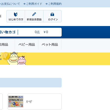
お支払について
ご利用ガイド
ご利用規約
様
0点 ￥0
のケア
日用品
ベビー用品
ペット用品
かぜ