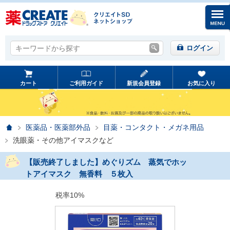
キーワードから探す
キーワードから探す
ログイン
カート
ご利用ガイド
新規会員登録
お気に入り
ホーム
医薬品・医薬部外品
目薬・コンタクト・メガネ用品
洗眼薬・その他アイマスクなど
【販売終了しました】めぐりズム 蒸気でホッ
トアイマスク 無香料 ５枚入
税率10%
prev