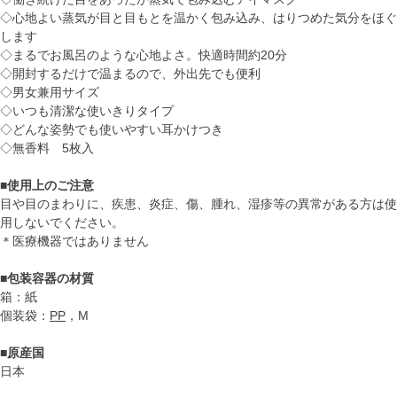
◇心地よい蒸気が目と目もとを温かく包み込み、はりつめた気分をほぐ
します
◇まるでお風呂のような心地よさ。快適時間約20分
◇開封するだけで温まるので、外出先でも便利
◇男女兼用サイズ
◇いつも清潔な使いきりタイプ
◇どんな姿勢でも使いやすい耳かけつき
◇無香料 5枚入
■使用上のご注意
目や目のまわりに、疾患、炎症、傷、腫れ、湿疹等の異常がある方は使
用しないでください。
＊医療機器ではありません
■包装容器の材質
箱：紙
個装袋：
PP
，M
■原産国
日本