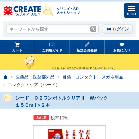
キーワードから探す
キーワードから探す
ログイン
カート
ご利用ガイド
新規会員登録
お気に入り
ホーム
医薬品・医薬部外品
目薬・コンタクト・メガネ用品
コンタクトケア（ハード）
シード Ｏ２ワンボトルクリアⅡ Wパック
１５０mｌ×２本
税率10%