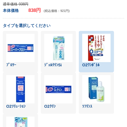
通常価格 938円
838円
本体価格
(税込価格：921円)
タイプを選択してください
ﾌﾟﾛﾂｰ
ｼﾞｪﾙｸﾘﾝSi
O2ﾜﾝﾎﾞﾄﾙ
O2ｿﾘｭｰｼｮﾝ
O2ｸﾘﾝ
ｿﾌﾘﾝｽ