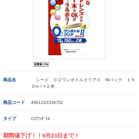
商品名
シード Ｏ２ワンボトルクリアⅡ Wパック １５
０mｌ×２本
商品コード
4961243334702
タイプ
O2ﾜﾝﾎﾞﾄﾙ
期間値下げ！！9月23日まで！