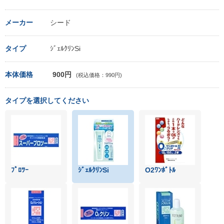
メーカー
シード
タイプ
ｼﾞｪﾙｸﾘﾝSi
本体価格
900円
(税込価格：990円)
タイプを選択してください
ﾌﾟﾛﾂｰ
ｼﾞｪﾙｸﾘﾝSi
O2ﾜﾝﾎﾞﾄﾙ