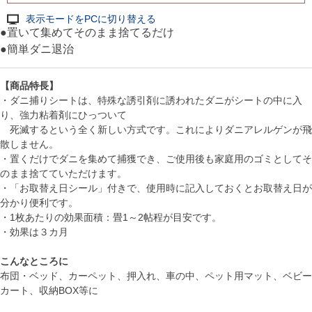
表示モードをPCに切り替える
●置いて集めてそのまま捨てるだけ
●簡単ダニ退治
【商品特長】
・ダニ捕りシートは、特殊な誘引剤に誘われたダニがシートの中に入
り、強力粘着剤にひっついて
死滅するという全く新しい方式です。これによりダニアレルゲンが飛
散しません。
・置くだけでダニを集めて捕獲でき、ご使用後も家庭用のゴミとしてそ
のまま捨てていただけます。
・「お取替え日シール」付きで、使用時に記入しておくとお取替え日が
分かり便利です。
・1枚あたりの効果面積：畳1～2帖程が目安です。
・効果は３カ月
こんなところに
布団・ベッド、カーペット、押入れ、車の中、ペット用マット、ベビー
カート、収納BOX等に