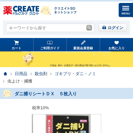
キーワードから探す
キーワードから探す
ログイン
カート
ご利用ガイド
新規会員登録
お気に入り
ホーム
日用品
殺虫剤
ゴキブリ・ダニ・ノミ
虫よけ・捕獲
ダニ捕りシートＤＸ ５枚入り
税率10%