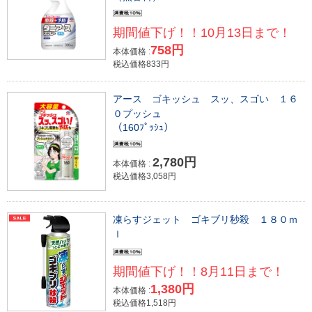
期間値下げ！！10月13日まで！
758円
本体価格 :
税込価格833円
アース ゴキッシュ スッ、スゴい １６
０プッシュ
（160ﾌﾟｯｼｭ）
2,780円
本体価格 :
税込価格3,058円
凍らすジェット ゴキブリ秒殺 １８０ｍ
ｌ
期間値下げ！！8月11日まで！
1,380円
本体価格 :
税込価格1,518円