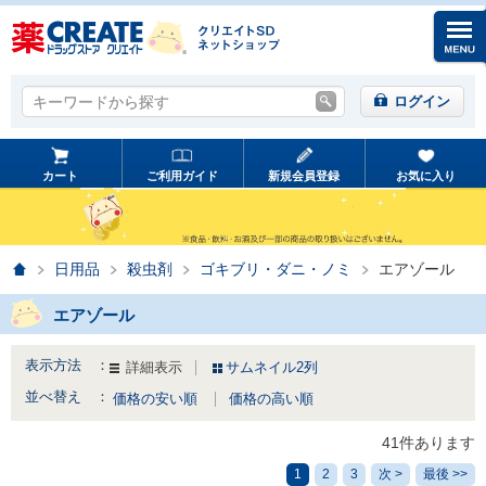
キーワードから探す
キーワードから探す
ログイン
カート
ご利用ガイド
新規会員登録
お気に入り
ホーム
日用品
殺虫剤
ゴキブリ・ダニ・ノミ
エアゾール
エアゾール
表示方法 ：
詳細表示
サムネイル2列
並べ替え ：
価格の安い順
価格の高い順
41件あります
1
2
3
次 >
最後 >>