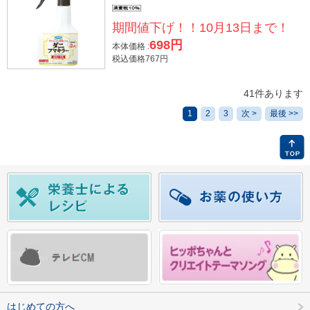
期間値下げ！！10月13日まで！
698円
本体価格 :
税込価格767円
41件あります
1
2
3
次 >
最後 >>
はじめての方へ