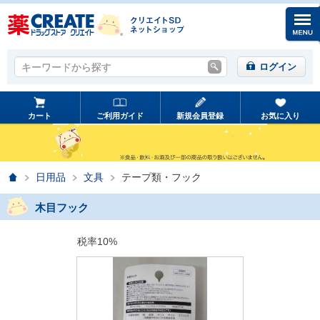
キーワードから探す
キーワードから探す
ログイン
カート
ご利用ガイド
新規会員登録
お気に入り
ホーム
日用品
文具
テープ類・フック
木目フック
税率10%
prev