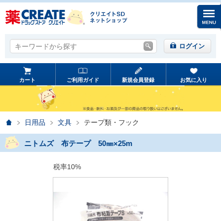
キーワードから探す
キーワードから探す
ログイン
カート
ご利用ガイド
新規会員登録
お気に入り
ホーム
日用品
文具
テープ類・フック
ニトムズ 布テープ 50㎜×25m
税率10%
prev