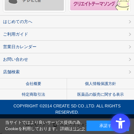
はじめての方へ
ご利用ガイド
営業日カレンダー
お問い合わせ
店舗検索
会社概要
個人情報保護方針
特定商取引法
医薬品の販売に関する表示
COPYRIGHT ©2014 CREATE SD CO.,LTD. ALL RIGHTS
RESERVED.
当サイトではより良いサービス提供の為、
表示モード :
スマートフォン
PC
承諾する
Cookieを利用しております。詳細は
リンク
<