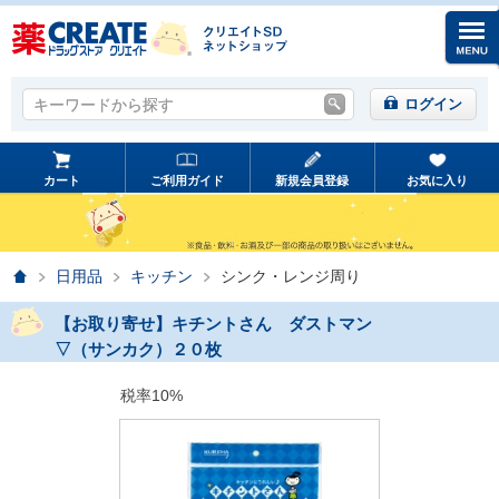
キーワードから探す
キーワードから探す
ログイン
カート
ご利用ガイド
新規会員登録
お気に入り
ホーム
日用品
キッチン
シンク・レンジ周り
【お取り寄せ】キチントさん ダストマン
▽（サンカク）２０枚
税率10%