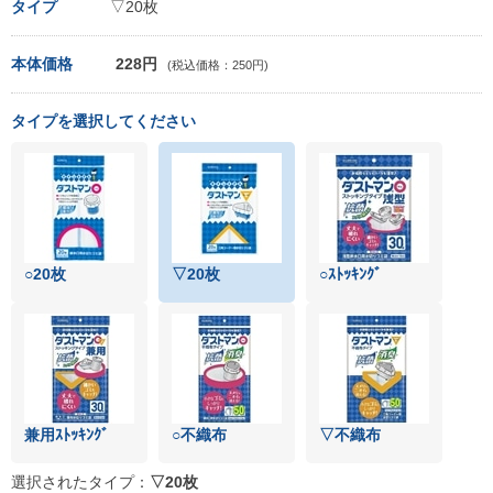
タイプ
▽20枚
本体価格
228円
(税込価格：250円)
タイプを選択してください
○20枚
▽20枚
○ｽﾄｯｷﾝｸﾞ
兼用ｽﾄｯｷﾝｸﾞ
○不織布
▽不織布
選択されたタイプ：
▽20枚