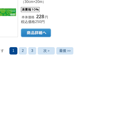
（30cm×20m）
228
本体価格
円
税込価格250円
ます
1
2
3
次
最後
>
>>