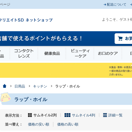
3ページ
配送について
ようこそ、ゲスト
薬部外品
衛生・介護用品
コンタクトレンズ
健康食品
ビューティーケア
お口
ホーム
日用品
キッチン
ラップ・ホイル
ラップ・ホイル
サムネイル2列
サムネイル4列
詳細一覧
表示方法：
並べ替え：
価格の安い順
価格の高い順