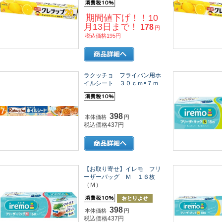
期間値下げ！！10
月13日まで！
178
円
税込価格195円
ラクッチョ フライパン用ホ
イルシート ３０ｃｍ×７ｍ
398
本体価格
円
税込価格437円
【お取り寄せ】イレモ フリ
ーザーバッグ Ｍ １６枚
（Ｍ）
398
本体価格
円
税込価格437円