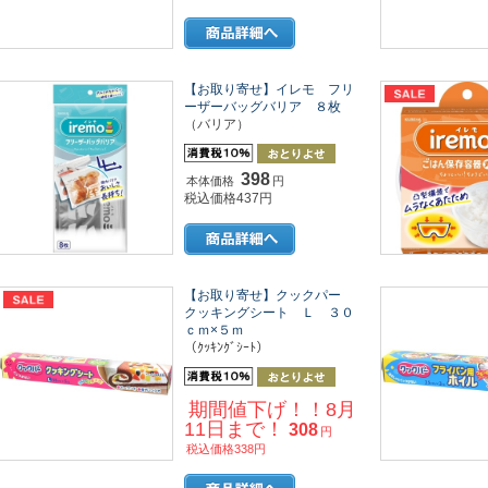
【お取り寄せ】イレモ フリ
ーザーバッグバリア ８枚
（バリア）
398
本体価格
円
税込価格437円
【お取り寄せ】クックパー
クッキングシート Ｌ ３０
ｃｍ×５ｍ
（ｸｯｷﾝｸﾞｼｰﾄ）
期間値下げ！！8月
11日まで！
308
円
税込価格338円