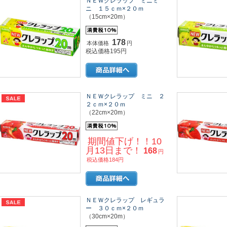
ＮＥＷクレラップ ミニミ
ニ １５ｃｍ×２０ｍ
（15cm×20m）
178
本体価格
円
税込価格195円
ＮＥＷクレラップ ミニ ２
２ｃｍ×２０ｍ
（22cm×20m）
期間値下げ！！10
月13日まで！
168
円
税込価格184円
ＮＥＷクレラップ レギュラ
ー ３０ｃｍ×２０ｍ
（30cm×20m）