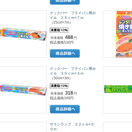
クックパー フライパン用ホ
イル ２５ｃｍ×７ｍ
（25cm×7m）
488
本体価格
円
税込価格536円
クックパー フライパン用ホ
イル ３０ｃｍ×３ｍ
（30cm×3m）
318
本体価格
円
税込価格349円
サランラップ ２２ｃｍ×５
０ｍ