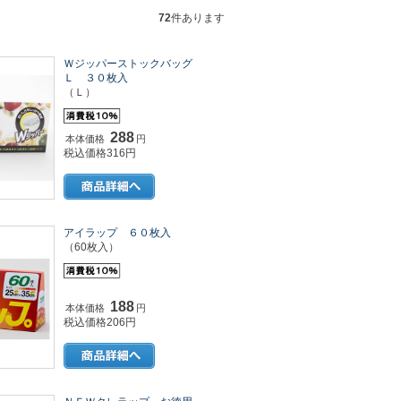
72
件あります
Ｗジッパーストックバッグ
Ｌ ３０枚入
（Ｌ）
288
本体価格
円
税込価格316円
アイラップ ６０枚入
（60枚入）
188
本体価格
円
税込価格206円