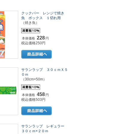
クックパー レンジで焼き
魚 ボックス １切れ用
（焼き魚）
228
本体価格
円
税込価格250円
サランラップ ３０ｃｍＸ５
０ｍ
（30cm×50m）
458
本体価格
円
税込価格503円
サランラップ レギュラー
３０ｃｍ×２０ｍ