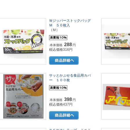
Ｗジッパーストックバッグ
Ｍ ５０枚入
（Ｍ）
288
本体価格
円
税込価格316円
サッとかぶせる食品用カバ
ー １００枚
398
本体価格
円
税込価格437円