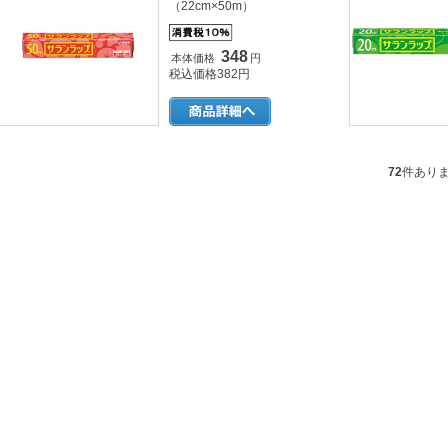
（22cm×50m）
348
本体価格
円
税込価格382円
72
件あり