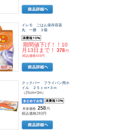
イレモ ごはん保存容器
丸 一膳 ３個
期間値下げ！！10
月13日まで！
378
円
税込価格415円
クックパー フライパン用ホ
イル ２５ｃｍ×３ｍ
（25cm×3m）
258
本体価格
円
税込価格283円