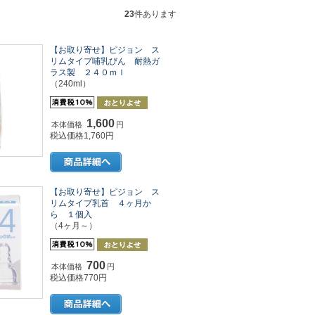
23
件あります
【お取り寄せ】ピジョン ス
リムタイプ哺乳びん 耐熱ガ
ラス製 ２４０ｍｌ
（240ml）
1,600
本体価格
円
税込価格1,760円
【お取り寄せ】ピジョン ス
リムタイプ乳首 ４ヶ月か
ら １個入
（4ヶ月～）
700
本体価格
円
税込価格770円