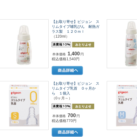
【お取り寄せ】ピジョン ス
リムタイプ哺乳びん 耐熱ガ
ラス製 １２０ｍｌ
（120ml）
1,400
本体価格
円
税込価格1,540円
【お取り寄せ】ピジョン ス
リムタイプ乳首 ０ヶ月か
ら １個入
（0ヶ月～）
700
本体価格
円
税込価格770円