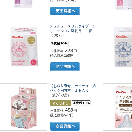
税込価格1,870円
チュチュ スリムタイプ シ
リコーンゴム製乳首 １個
（ｼﾘｺｰﾝ）
278
本体価格
円
税込価格305円
【お取り寄せ】チュチュ 紙
パック用乳首 １個入り
（紙ﾊﾟｯｸ用）
498
本体価格
円
税込価格547円