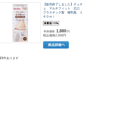
【販売終了しました】チュチ
ュ マルチフィット 広口
プラスチック製 哺乳瓶 １
６０ｍｌ
1,880
本体価格
円
税込価格2,068円
23
件あります