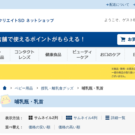
配送について
ようこそ、ゲスト
薬部外品
衛生・介護用品
コンタクトレンズ
健康食品
ビューティーケア
お口
ホーム
ベビー用品
授乳・離乳食グッズ
哺乳瓶・乳首
哺乳瓶・乳首
サムネイル2列
サムネイル4列
詳細一覧
表示方法：
並べ替え：
価格の安い順
価格の高い順