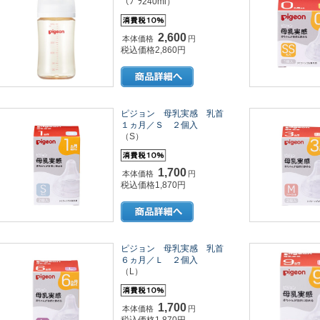
（ﾌﾟﾗ240ml）
2,600
本体価格
円
税込価格2,860円
ピジョン 母乳実感 乳首
１ヵ月／Ｓ ２個入
（S）
1,700
本体価格
円
税込価格1,870円
ピジョン 母乳実感 乳首
６ヵ月／Ｌ ２個入
（L）
1,700
本体価格
円