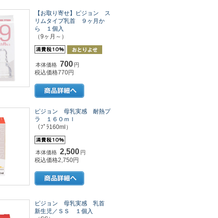
【お取り寄せ】ピジョン ス
リムタイプ乳首 ９ヶ月か
ら １個入
（9ヶ月～）
700
本体価格
円
税込価格770円
ピジョン 母乳実感 耐熱プ
ラ １６０ｍｌ
（ﾌﾟﾗ160ml）
2,500
本体価格
円
税込価格2,750円
ピジョン 母乳実感 乳首
新生児／ＳＳ １個入