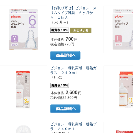
【お取り寄せ】ピジョン ス
リムタイプ乳首 ６ヶ月か
ら １個入
（6ヶ月～）
700
本体価格
円
税込価格770円
ピジョン 母乳実感 耐熱ガ
ラス ２４０ｍｌ
（ｶﾞﾗｽ）
2,600
本体価格
円
税込価格2,860円
ピジョン 母乳実感 耐熱プ
ラ ２４０ｍｌ