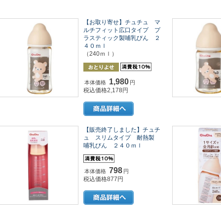
【お取り寄せ】チュチュ マ
ルチフィット広口タイプ プ
ラスティック製哺乳びん ２
４０ｍｌ
（240ｍｌ）
1,980
本体価格
円
税込価格2,178円
【販売終了しました】チュチ
ュ スリムタイプ 耐熱製
哺乳びん ２４０ｍｌ
798
本体価格
円
税込価格877円