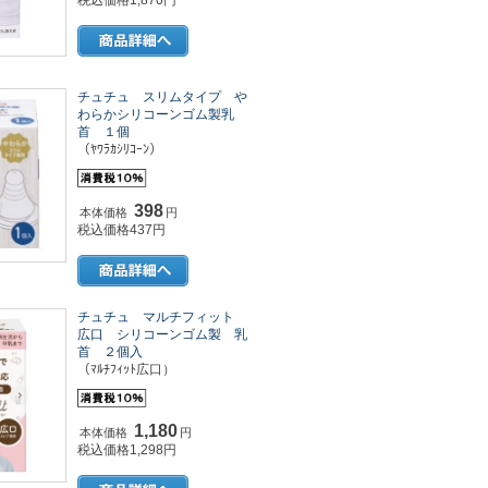
税込価格1,870円
チュチュ スリムタイプ や
わらかシリコーンゴム製乳
首 １個
（ﾔﾜﾗｶｼﾘｺｰﾝ）
398
本体価格
円
税込価格437円
チュチュ マルチフィット
広口 シリコーンゴム製 乳
首 ２個入
（ﾏﾙﾁﾌｨｯﾄ広口）
1,180
本体価格
円
税込価格1,298円