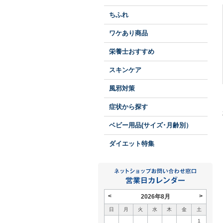
ちふれ
ワケあり商品
栄養士おすすめ
スキンケア
風邪対策
症状から探す
ベビー用品(サイズ･月齢別）
ダイエット特集
<
>
2026年8月
日
月
火
水
木
金
土
1