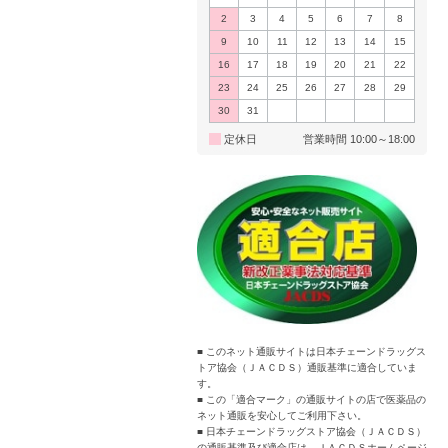
2
3
4
5
6
7
8
9
10
11
12
13
14
15
16
17
18
19
20
21
22
23
24
25
26
27
28
29
30
31
定休日
営業時間 10:00～18:00
■ このネット通販サイトは日本チェーンドラッグス
トア協会（ＪＡＣＤＳ）通販基準に適合していま
す。
■ この「適合マーク」の通販サイトの店で医薬品の
ネット通販を安心してご利用下さい。
■ 日本チェーンドラッグストア協会（ＪＡＣＤＳ）
の通販基準及び適合店は、ＪＡＣＤＳホームページ