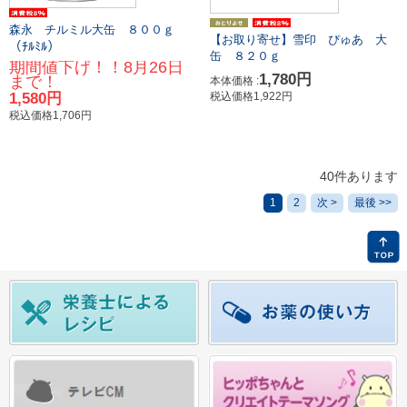
森永 チルミル大缶 ８００ｇ
【お取り寄せ】雪印 ぴゅあ 大
（ﾁﾙﾐﾙ）
缶 ８２０ｇ
期間値下げ！！8月26日
1,780円
まで！
本体価格 :
1,580円
税込価格1,922円
税込価格1,706円
40件あります
1
2
次 >
最後 >>