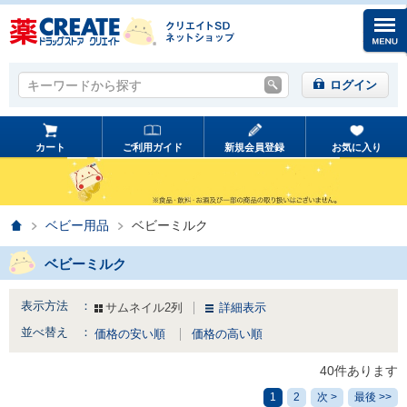
キーワードから探す
キーワードから探す
ログイン
カート
ご利用ガイド
新規会員登録
お気に入り
ホーム
ベビー用品
ベビーミルク
ベビーミルク
表示方法 ：
サムネイル2列
詳細表示
並べ替え ：
価格の安い順
価格の高い順
40件あります
1
2
次 >
最後 >>