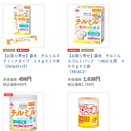
【お取り寄せ】森永 チルミルス
【お取り寄せ】森永 チルミル
ティックタイプ １４ｇＸ１０本
エコらくパック つめかえ用 ４
（ﾁﾙﾐﾙｽﾃｨｯｸ）
００ｇＸ２袋
（ﾁﾙﾐﾙｴｺ）
458円
1,638円
本体価格 :
本体価格 :
税込価格494円
税込価格1,769円