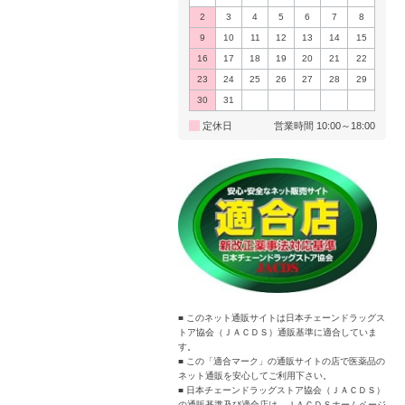
2
3
4
5
6
7
8
9
10
11
12
13
14
15
16
17
18
19
20
21
22
23
24
25
26
27
28
29
30
31
定休日
営業時間 10:00～18:00
■ このネット通販サイトは日本チェーンドラッグス
トア協会（ＪＡＣＤＳ）通販基準に適合していま
す。
■ この「適合マーク」の通販サイトの店で医薬品の
ネット通販を安心してご利用下さい。
■ 日本チェーンドラッグストア協会（ＪＡＣＤＳ）
の通販基準及び適合店は、ＪＡＣＤＳホームページ