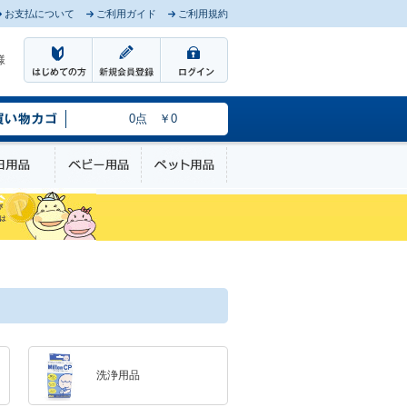
お支払について
ご利用ガイド
ご利用規約
様
0点 ￥0
のケア
日用品
ベビー用品
ペット用品
洗浄用品