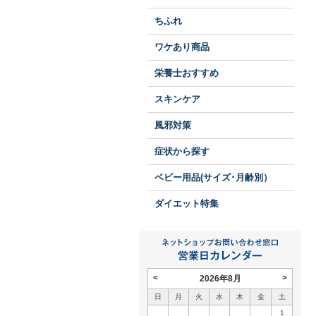
ちふれ
ワケあり商品
栄養士おすすめ
スキンケア
風邪対策
症状から探す
ベビー用品(サイズ･月齢別）
ダイエット特集
<
>
2026年8月
日
月
火
水
木
金
土
1