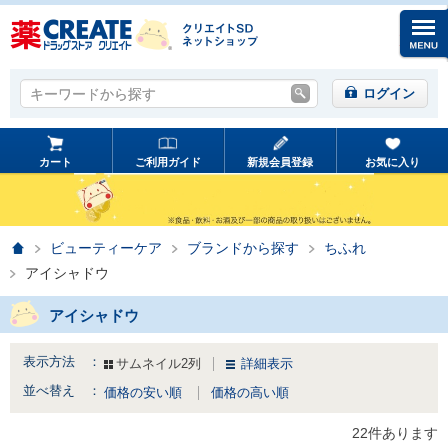
キーワードから探す
キーワードから探す
ログイン
カート
ご利用ガイド
新規会員登録
お気に入り
ホーム
ビューティーケア
ブランドから探す
ちふれ
アイシャドウ
アイシャドウ
表示方法 ：
サムネイル2列
詳細表示
並べ替え ：
価格の安い順
価格の高い順
22件あります