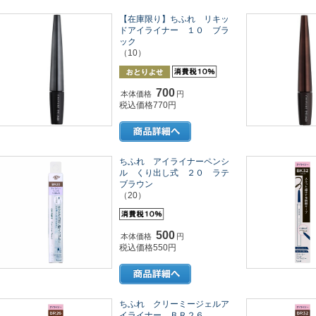
【在庫限り】ちふれ リキッ
ドアイライナー １０ ブラ
ック
（10）
700
本体価格
円
税込価格770円
ちふれ アイライナーペンシ
ル くり出し式 ２０ ラテ
ブラウン
（20）
500
本体価格
円
税込価格550円
ちふれ クリーミージェルア
イライナー ＢＲ２６