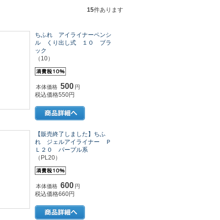
15
件あります
ちふれ アイライナーペンシ
ル くり出し式 １０ ブラ
ック
（10）
500
本体価格
円
税込価格550円
【販売終了しました】ちふ
れ ジェルアイライナー Ｐ
Ｌ２０ パープル系
（PL20）
600
本体価格
円
税込価格660円