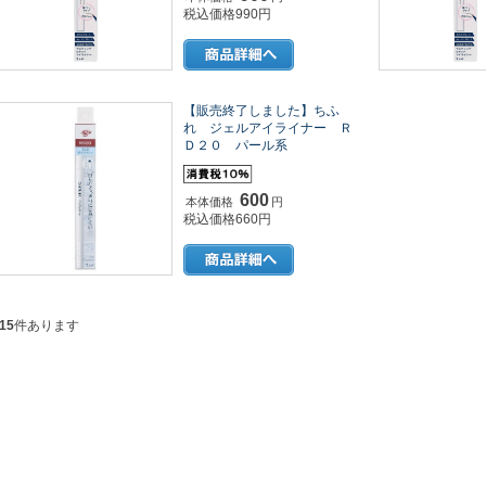
税込価格990円
【販売終了しました】ちふ
れ ジェルアイライナー Ｒ
Ｄ２０ パール系
600
本体価格
円
税込価格660円
15
件あります