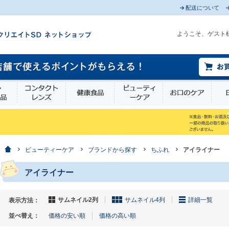
配送について
ようこそ、ゲスト
薬部外品
衛生・介護用品
コンタクトレンズ
健康食品
ビューティーケア
お口
ホーム
ビューティーケア
ブランドから探す
ちふれ
アイライナー
アイライナー
サムネイル2列
サムネイル4列
詳細一覧
表示方法：
並べ替え：
価格の安い順
価格の高い順