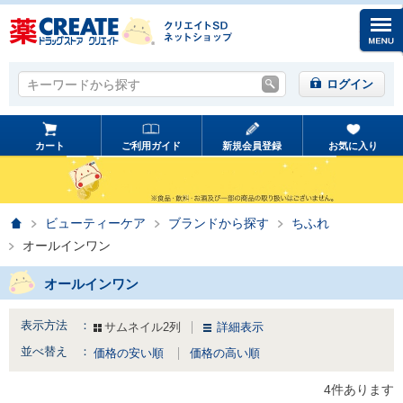
キーワードから探す
キーワードから探す
ログイン
カート
ご利用ガイド
新規会員登録
お気に入り
ホーム
ビューティーケア
ブランドから探す
ちふれ
オールインワン
オールインワン
表示方法 ：
サムネイル2列
詳細表示
並べ替え ：
価格の安い順
価格の高い順
4件あります