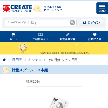
キーワードから探す
キーワードから探す
ログイン
カート
ご利用ガイド
新規会員登録
お気に入り
ホーム
日用品
キッチン
その他キッチン用品
計量スプーン ３本組
税率10%