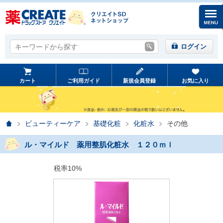
キーワードから探す
キーワードから探す
ログイン
カート
ご利用ガイド
新規会員登録
お気に入り
ホーム
ビューティーケア
基礎化粧
化粧水
その他
ル・マイルド 薬用整肌化粧水 １２０ｍｌ
税率10%