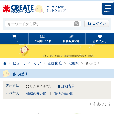
キーワードから探す
キーワードから探す
ログイン
カート
ご利用ガイド
新規会員登録
お気に入り
ホーム
ビューティーケア
基礎化粧
化粧水
さっぱり
さっぱり
表示方法 ：
サムネイル2列
詳細表示
並べ替え ：
価格の安い順
価格の高い順
13件あります