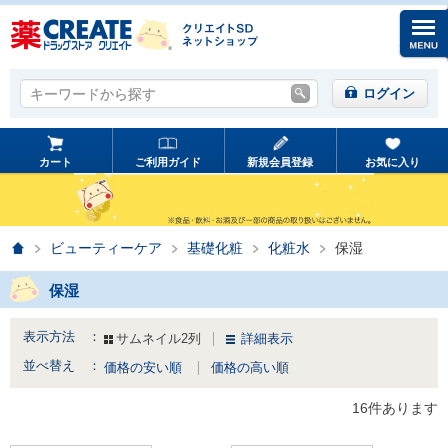
キーワードから探す
キーワードから探す
ログイン
カート
ご利用ガイド
新規会員登録
お気に入り
ホーム
ビューティーケア
基礎化粧
化粧水
保湿
保湿
表示方法 ：
サムネイル2列
詳細表示
並べ替え ：
価格の安い順
価格の高い順
16件あります