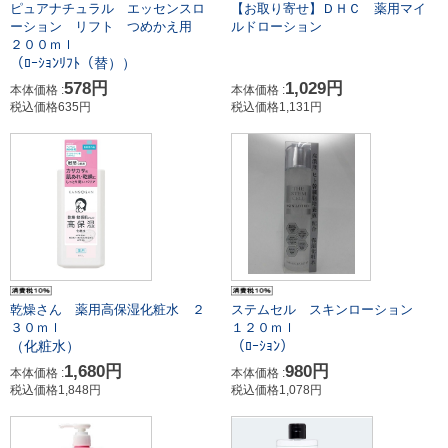
ピュアナチュラル エッセンスロ
【お取り寄せ】ＤＨＣ 薬用マイ
ーション リフト つめかえ用
ルドローション
２００ｍｌ
（ﾛｰｼｮﾝﾘﾌﾄ（替））
578円
1,029円
本体価格 :
本体価格 :
税込価格635円
税込価格1,131円
乾燥さん 薬用高保湿化粧水 ２
ステムセル スキンローション
３０ｍｌ
１２０ｍｌ
（化粧水）
（ﾛｰｼｮﾝ）
1,680円
980円
本体価格 :
本体価格 :
税込価格1,848円
税込価格1,078円