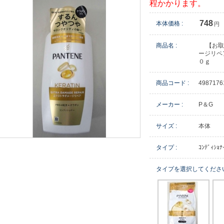
程かかります。
748
本体価格 :
円
商品名 :
【お取
ージリペ
０ｇ
商品コード :
4987176
メーカー :
P＆G
サイズ :
本体
タイプ :
ｺﾝﾃﾞｨｼｮﾅ
タイプを選択してくださ