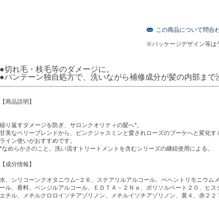
この商品について問合
※パッケージデザイン等は
●切れ毛・枝毛等のダメージに。
●パンテーン独自処方で、洗いながら補修成分が髪の内部まで
【商品説明】
繰り返すダメージを防ぎ、サロンクオリティの髪へ*。
甘美なベリーブレンドから、ピンクジャスミンと愛されローズのブーケへと変化す
ライン使いがおすすめです。
*なめらかさのこと。洗い流すトリートメントを含むシリーズの継続使用による。
【成分情報】
水、シリコーンクオタニウム−２６、ステアリルアルコール、ベヘントリモニウム
ール、香料、ベンジルアルコール、ＥＤＴＡ－２Ｎａ、ポリソルベート２０、ヒス
エチル、メチルクロロイソチアゾリノン、メチルイソチアゾリノン、黄４、赤２２