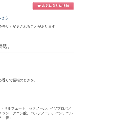
わせる
予告なく変更されることがあります
浸透。
る香りで至福のときを。
メトサルフェート、セタノール、イソプロパノ
チジン、クエン酸、パンテノール、パンテニル
７、青１