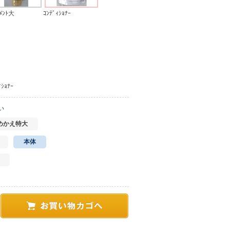
ﾄﾒﾝﾄ大
ｺﾝﾃﾞｨｼｮﾅｰ
ｮﾅｰ
い
めかえ特大
本体