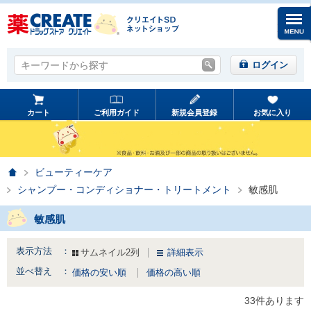
キーワードから探す
キーワードから探す
ログイン
カート
ご利用ガイド
新規会員登録
お気に入り
ホーム
ビューティーケア
シャンプー・コンディショナー・トリートメント
敏感肌
敏感肌
表示方法 ：
サムネイル2列
詳細表示
並べ替え ：
価格の安い順
価格の高い順
33件あります