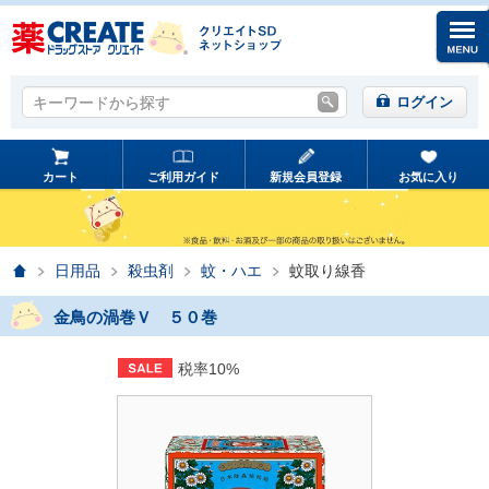
キーワードから探す
キーワードから探す
ログイン
カート
ご利用ガイド
新規会員登録
お気に入り
ホーム
日用品
殺虫剤
蚊・ハエ
蚊取り線香
金鳥の渦巻Ｖ ５０巻
税率10%