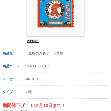
商品名
金鳥の渦巻Ｖ ５０巻
商品コード
4987115000155
メーカー
KINCHO
タイプ
50巻
期間値下げ！！10月13日まで！