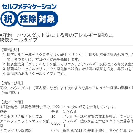
●花粉、ハウスダスト等による鼻のアレルギー症状に。
爽快クールタイプ
【商品説明】
抗アレルギー成分「クロモグリク酸ナトリウム」＋抗炎症成分の複合処方で、
水・鼻づまりに、すばやく効果を発揮します。
抗炎症成分「グリチルリチン酸二カリウム」がアレルギー反応による鼻の炎症
殺菌成分「セチルピリジニウム塩化物水和物」が細菌の増殖を抑え、鼻腔内を
清涼感のある「クールタイプ」です。
【効能・効果】
花粉、ハウスダスト（室内塵）などによる次のような鼻のアレルギー症状の緩和：
（頭が重い）
【成分・作用】
本剤は無色～微黄色澄明な液で、100mL中に次の成分を含有しています。
成分
分量
はたらき
クロモグリク酸ナトリウム
1g
アレルギー誘発物質の放出を抑え、つらい
クロルフェニラミンマレイン酸
アレルギー症状を起こすヒスタミンの受容
0.25g
塩
す。
ナファゾリン塩酸塩
0.025g
鼻粘膜のはれや充血を抑え、速やかに鼻づ