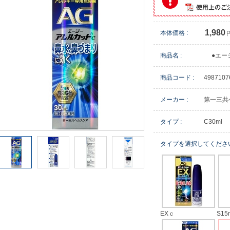
1,980
本体価格 :
商品名 :
●エー
商品コード :
4987107
メーカー :
第一三共
タイプ :
C30ml
タイプを選択してくださ
EXｃ
S15