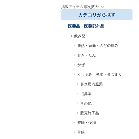
掲載アイテム順次拡大中♪
医薬品・医薬部外品
飲み薬
発熱・頭痛・のどの痛み
せき・たん
かぜ
くしゃみ・鼻水・鼻づまり
鼻炎用内服薬
点鼻薬
その他
販売終了品
整腸・便秘
胃腸