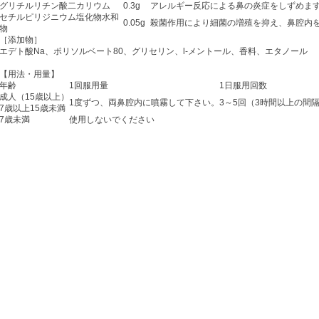
グリチルリチン酸二カリウム
0.3g
アレルギー反応による鼻の炎症をしずめま
セチルピリジニウム塩化物水和
0.05g
殺菌作用により細菌の増殖を抑え、鼻腔内
物
［添加物］
エデト酸Na、ポリソルベート80、グリセリン、l-メントール、香料、エタノール
【用法・用量】
年齢
1回服用量
1日服用回数
成人（15歳以上）
1度ずつ、両鼻腔内に噴霧して下さい。
3～5回（3時間以上の間
7歳以上15歳未満
7歳未満
使用しないでください