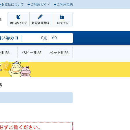
お支払について
ご利用ガイド
ご利用規約
様
0点 ￥0
のケア
日用品
ベビー用品
ペット用品
薬
4987107673763.pdf