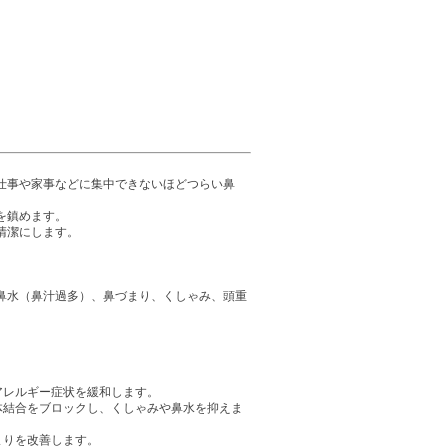
仕事や家事などに集中できないほどつらい鼻
を鎮めます。
清潔にします。
鼻水（鼻汁過多）、鼻づまり、くしゃみ、頭重
アレルギー症状を緩和します。
体結合をブロックし、くしゃみや鼻水を抑えま
まりを改善します。