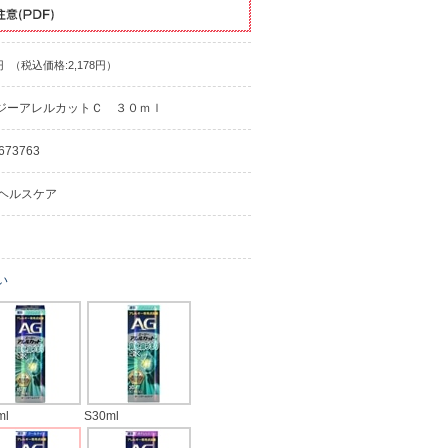
円
（税込価格:2,178円）
ジーアレルカットＣ ３０ｍｌ
673763
ヘルスケア
い
ml
S30ml