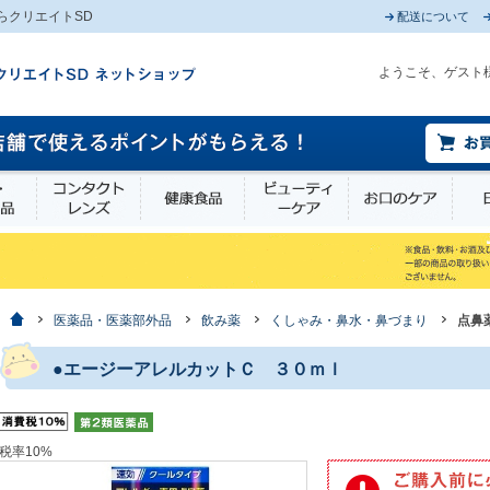
らクリエイトSD
配送について
ようこそ、ゲスト
薬部外品
衛生・介護用品
コンタクトレンズ
健康食品
ビューティーケア
お口
ホーム
医薬品・医薬部外品
飲み薬
くしゃみ・鼻水・鼻づまり
点鼻
●エージーアレルカットＣ ３０ｍｌ
税率10%