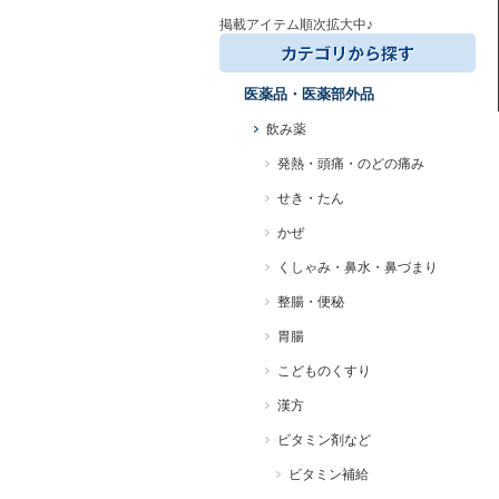
掲載アイテム順次拡大中♪
医薬品・医薬部外品
飲み薬
発熱・頭痛・のどの痛み
せき・たん
かぜ
くしゃみ・鼻水・鼻づまり
整腸・便秘
胃腸
こどものくすり
漢方
ビタミン剤など
ビタミン補給