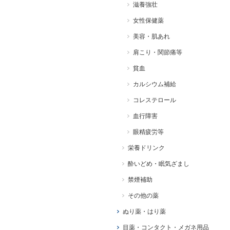
滋養強壮
女性保健薬
美容・肌あれ
肩こり・関節痛等
貧血
カルシウム補給
コレステロール
血行障害
眼精疲労等
栄養ドリンク
酔いどめ・眠気ざまし
禁煙補助
その他の薬
ぬり薬・はり薬
目薬・コンタクト・メガネ用品