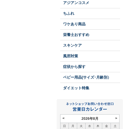
アジアンコスメ
ちふれ
ワケあり商品
栄養士おすすめ
スキンケア
風邪対策
症状から探す
ベビー用品(サイズ･月齢別）
ダイエット特集
<
>
2026年8月
日
月
火
水
木
金
土