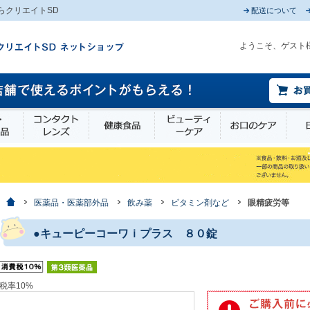
らクリエイトSD
配送について
ようこそ、ゲスト
薬部外品
衛生・介護用品
コンタクトレンズ
健康食品
ビューティーケア
お口
ホーム
医薬品・医薬部外品
飲み薬
ビタミン剤など
眼精疲労等
●キューピーコーワｉプラス ８０錠
税率10%