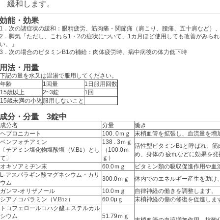
緩和します。
効能・効果
1．次の諸症状の緩和：眼精疲労、筋肉痛・関節痛（肩こり、腰痛、五十肩など）
2．脚気「ただし、これら1・2の症状について、1カ月ほど使用しても改善がみら
い。」
3．次の場合のビタミンB1の補給：肉体疲労時、病中病後の体力低下時
用法・用量
下記の量を水又は温湯で服用してください。
年齢
1回量
1日服用回数
15歳以上
2~3錠
1回
15歳未満の小児
服用しないこと
成分・分量 3錠中
成分名
分量
働き
ヘプロニカート
100. 0ｍｇ
末梢血管を拡張し、血流量を増
ベンフォチアミン
138 . 3ｍｇ
活性型ビタミンB
と呼ばれ、筋
1
〔チアミン塩化物塩酸塩（V.B
）とし
（100.0ｍ
1
め、身体の 疲れなどに効果を発
ｇ）
て〕
オキソアミヂン末
60.0ｍｇ
ビタミン類の吸収促進作用や血
L-アスパラギン酸マグネシウム・カリ
300.0ｍｇ
体内でのエネルギー産生を助け
ウム
ガンマ‐オリザノール
10.0ｍｇ
自律神経の働きを調整します。
シアノコバラミン（V.B
）
60.0μｇ
末梢神経の傷の修復を促進しま
12
トコフェロールコハク酸エステルカル
シウム
51.79ｍｇ
末梢血管の血流増加作用、抗酸