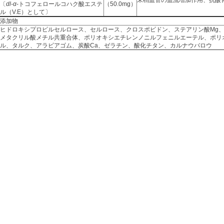
〔
dl
-
α
-トコフェロールコハク酸エステ
（50.0mg）
ル（V.E）として〕
添加物
ヒドロキシプロピルセルロース、セルロース、クロスポビドン、ステアリン酸Mg
メタクリル酸メチル共重合体、ポリオキシエチレンノニルフェニルエーテル、ポリ
ル、タルク、アラビアゴム、炭酸Ca、ゼラチン、酸化チタン、カルナウバロウ