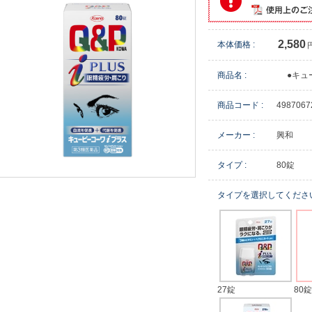
2,580
本体価格 :
商品名 :
●キュ
商品コード :
4987067
メーカー :
興和
タイプ :
80錠
タイプを選択してくださ
27錠
80錠