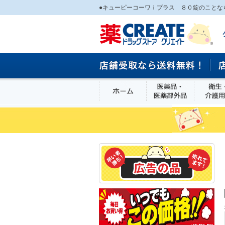
●キューピーコーワｉプラス ８０錠のことな
ホーム
医薬品・医
食品