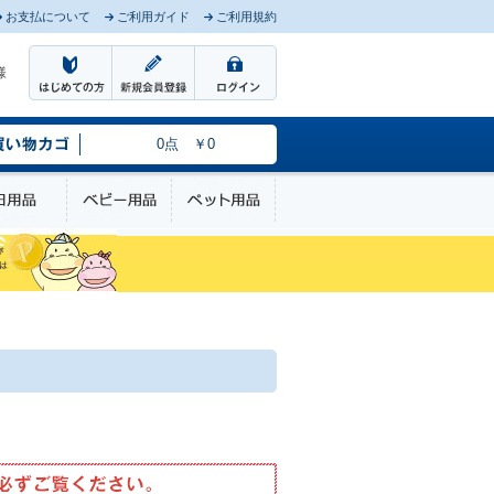
お支払について
ご利用ガイド
ご利用規約
様
0点 ￥0
のケア
日用品
ベビー用品
ペット用品
4987067210503.pdf