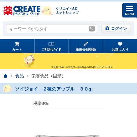
キーワードから探す
キーワードから探す
ログイン
カート
ご利用ガイド
新規会員登録
お気に入り
ホーム
食品
栄養食品（固形）
ソイジョイ ２種のアップル ３０g
税率8%