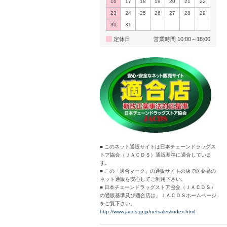
16
17
18
19
20
21
22
23
24
25
26
27
28
29
30
31
定休日
営業時間 10:00～18:00
■ このネット通販サイトは日本チェーンドラッグス
トア協会（ＪＡＣＤＳ）通販基準に適合していま
す。
■ この「適合マーク」の通販サイトの店で医薬品の
ネット通販を安心してご利用下さい。
■ 日本チェーンドラッグストア協会（ＪＡＣＤＳ）
の通販基準及び適合店は、ＪＡＣＤＳホームページ
をご覧下さい。
http://www.jacds.gr.jp/netsales/index.html