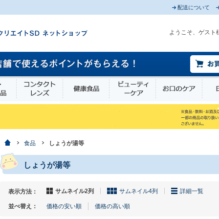
配送について
ようこそ、ゲスト
薬部外品
衛生・介護用品
コンタクトレンズ
健康食品
ビューティーケア
お口
ホーム
食品
しょうが湯等
しょうが湯等
サムネイル2列
サムネイル4列
詳細一覧
表示方法：
並べ替え：
価格の安い順
価格の高い順