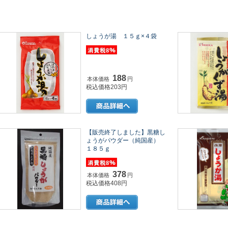
しょうが湯 １５ｇ×４袋
188
本体価格
円
税込価格203円
【販売終了しました】黒糖し
ょうがパウダー（純国産）
１８５ｇ
378
本体価格
円
税込価格408円