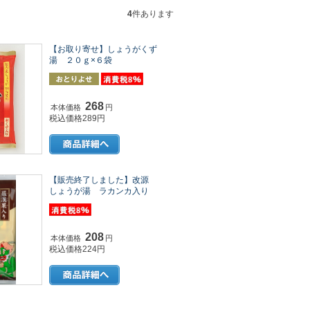
4
件あります
【お取り寄せ】しょうがくず
湯 ２０ｇ×６袋
268
本体価格
円
税込価格289円
【販売終了しました】改源
しょうが湯 ラカンカ入り
208
本体価格
円
税込価格224円