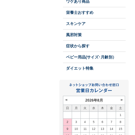
ワケあり商品
栄養士おすすめ
スキンケア
風邪対策
症状から探す
ベビー用品(サイズ･月齢別）
ダイエット特集
<
>
2026年8月
日
月
火
水
木
金
土
1
2
3
4
5
6
7
8
9
10
11
12
13
14
15