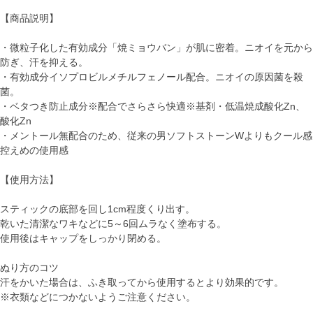
【商品説明】
・微粒子化した有効成分「焼ミョウバン」が肌に密着。ニオイを元から
防ぎ、汗を抑える。
・有効成分イソプロビルメチルフェノール配合。ニオイの原因菌を殺
菌。
・ベタつき防止成分※配合でさらさら快適※基剤・低温焼成酸化Zn、
酸化Zn
・メントール無配合のため、従来の男ソフトストーンWよりもクール感
控えめの使用感
【使用方法】
スティックの底部を回し1cm程度くり出す。
乾いた清潔なワキなどに5～6回ムラなく塗布する。
使用後はキャップをしっかり閉める。
ぬり方のコツ
汗をかいた場合は、ふき取ってから使用するとより効果的です。
※衣類などにつかないようご注意ください。