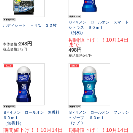
８×４メン ロールオン スマート
ボディシート －４℃ ３０枚
シトラス ６０ｍｌ
（ｼﾄﾗｽ）
期間値下げ！！10月14日
248円
まで！
本体価格 :
税込価格272円
498円
税込価格547円
８×４メン ロールオン 無香料
８×４メン ロールオン フレッシ
６０ｍｌ
ュソープ ６０ｍｌ
（無香料）
（ｿｰﾌﾟ）
期間値下げ！！10月14日
期間値下げ！！10月14日