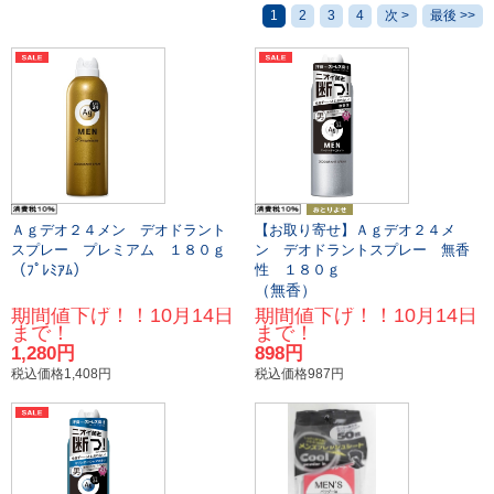
1
2
3
4
次 >
最後 >>
Ａｇデオ２４メン デオドラント
【お取り寄せ】Ａｇデオ２４メ
スプレー プレミアム １８０ｇ
ン デオドラントスプレー 無香
（ﾌﾟﾚﾐｱﾑ）
性 １８０ｇ
（無香）
期間値下げ！！10月14日
期間値下げ！！10月14日
まで！
まで！
1,280円
898円
税込価格1,408円
税込価格987円