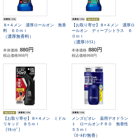
８×４メン 濃厚ロールオン 無香
【お取り寄せ】８×４メン 濃厚ロ
料 ６０ｍｌ
ールオン ディープシトラス ６
（濃厚無香料）
０ｍｌ
（濃厚ｼﾄﾗｽ）
880円
880円
本体価格 :
本体価格 :
税込価格968円
税込価格968円
【お取り寄せ】８×４メン ミドル
メンズビオレ 薬用デオドラン
リキッド ８５ｍｌ
ト ロールオンＰＲＯ 無香性
（ﾘｷｯﾄﾞ）
５５ｍｌ
（ﾛｰﾙｵﾝ無香）