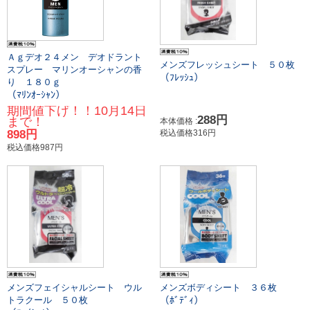
Ａｇデオ２４メン デオドラント
メンズフレッシュシート ５０枚
スプレー マリンオーシャンの香
（ﾌﾚｯｼｭ）
り １８０ｇ
（ﾏﾘﾝｵｰｼｬﾝ）
期間値下げ！！10月14日
288円
まで！
本体価格 :
898円
税込価格316円
税込価格987円
メンズフェイシャルシート ウル
メンズボディシート ３６枚
（ﾎﾞﾃﾞｨ）
トラクール ５０枚