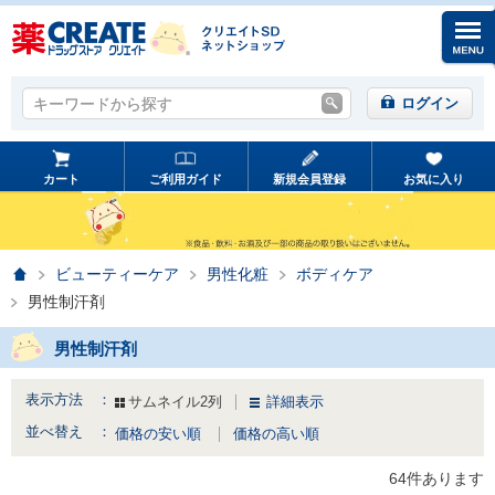
キーワードから探す
キーワードから探す
ログイン
カート
ご利用ガイド
新規会員登録
お気に入り
ホーム
ビューティーケア
男性化粧
ボディケア
男性制汗剤
男性制汗剤
表示方法 ：
サムネイル2列
詳細表示
並べ替え ：
価格の安い順
価格の高い順
64件あります