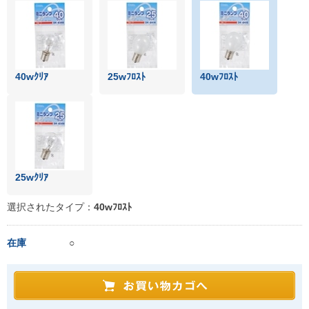
40wｸﾘｱ
25wﾌﾛｽﾄ
40wﾌﾛｽﾄ
25wｸﾘｱ
選択されたタイプ：
40wﾌﾛｽﾄ
在庫
○