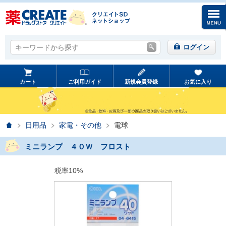
キーワードから探す
キーワードから探す
ログイン
カート
ご利用ガイド
新規会員登録
お気に入り
ホーム
日用品
家電・その他
電球
ミニランプ ４０Ｗ フロスト
税率10%