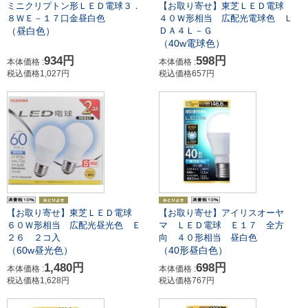
【お取り寄せ】東芝ＬＥＤ電球
ミニクリプトン形ＬＥＤ電球３．
４０Ｗ形相当 広配光電球色 Ｌ
８ＷＥ－１７口金昼白色
（昼白色）
ＤＡ４Ｌ－Ｇ
（40w電球色）
598円
934円
本体価格 :
本体価格 :
税込価格657円
税込価格1,027円
【お取り寄せ】アイリスオーヤ
【お取り寄せ】東芝ＬＥＤ電球
マ ＬＥＤ電球 Ｅ１７ 全方
６０Ｗ形相当 広配光昼光色 Ｅ
向 ４０形相当 昼白色
２６ ２コ入
（40形昼白色）
（60w昼光色）
698円
1,480円
本体価格 :
本体価格 :
税込価格767円
税込価格1,628円