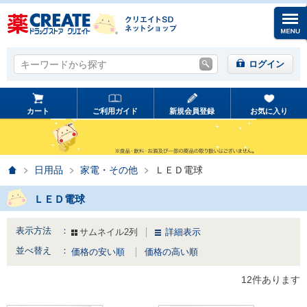
キーワードから探す
キーワードから探す
ログイン
カート
ご利用ガイド
新規会員登録
お気に入り
ホーム
日用品
家電・その他
ＬＥＤ電球
ＬＥＤ電球
表示方法 ：
サムネイル2列
詳細表示
並べ替え ：
価格の安い順
価格の高い順
12件あります