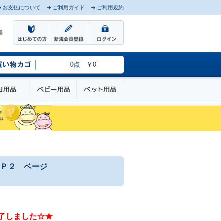
お支払について
ご利用ガイド
ご利用規約
様
0点 ￥0
のケア
日用品
ベビー用品
ペット用品
Ｐ２ ベージ
了しました☆★