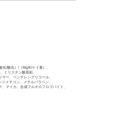
/酸化）/（Mg/K/ケイ素）、
ル、ミリスチン酸亜鉛、
リマー、ペンチレングリコール、
ンジメチコン、メチルパラベン、
ク、マイカ、合成フルオロフロゴパイト、