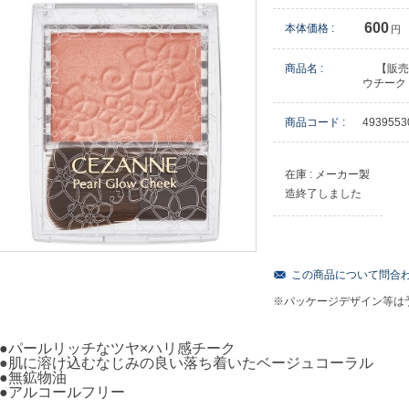
600
本体価格 :
円
商品名 :
【販売
ウチーク
商品コード :
4939553
在庫 : メーカー製
造終了しました
この商品について問合
※パッケージデザイン等は
●パールリッチなツヤ×ハリ感チーク
●
肌に溶け込むなじみの良い落ち着いたベージュコーラル
●無鉱物油
●アルコールフリー