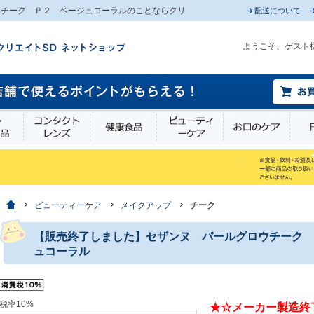
ウチーク Ｐ２ ベージュコーラルのことならクリ
配送について
ようこそ、ゲスト
薬部外品
衛生・介護用品
コンタクトレンズ
健康食品
ビューティーケア
お口
ホーム
ビューティーケア
メイクアップ
チーク
【販売終了しました】セザンヌ パールグロウチーク 
ュコーラル
税率10%
★☆メーカー製造終