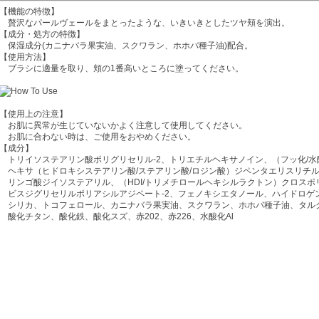
【機能の特徴】
贅沢なパールヴェールをまとったような、いきいきとしたツヤ頬を演出。
【成分・処方の特徴】
保湿成分(カニナバラ果実油、スクワラン、ホホバ種子油)配合。
【使用方法】
ブラシに適量を取り、頬の1番高いところに塗ってください。
【使用上の注意】
お肌に異常が生じていないかよく注意して使用してください。
お肌に合わない時は、ご使用をおやめください。
【成分】
トリイソステアリン酸ポリグリセリル-2、トリエチルヘキサノイン、（フッ化/水酸化
ヘキサ（ヒドロキシステアリン酸/ステアリン酸/ロジン酸）ジペンタエリスリチ
リンゴ酸ジイソステアリル、（HDI/トリメチロールヘキシルラクトン）クロスポ
ビスジグリセリルポリアシルアジペート-2、フェノキシエタノール、ハイドロゲ
シリカ、トコフェロール、カニナバラ果実油、スクワラン、ホホバ種子油、タル
酸化チタン、酸化鉄、酸化スズ、赤202、赤226、水酸化Al