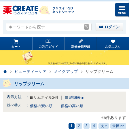
キーワードから探す
キーワードから探す
ログイン
カート
ご利用ガイド
新規会員登録
お気に入り
ホーム
ビューティーケア
メイクアップ
リップクリーム
リップクリーム
表示方法 ：
サムネイル2列
詳細表示
並べ替え ：
価格の安い順
価格の高い順
65件あります
1
2
3
4
次 >
最後 >>