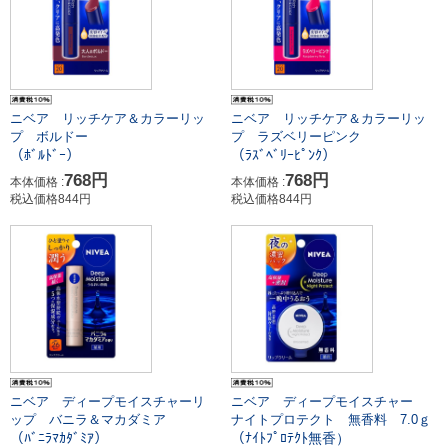
ニベア リッチケア＆カラーリッ
ニベア リッチケア＆カラーリッ
プ ボルドー
プ ラズベリーピンク
（ﾎﾞﾙﾄﾞｰ）
（ﾗｽﾞﾍﾞﾘｰﾋﾟﾝｸ）
768円
768円
本体価格 :
本体価格 :
税込価格844円
税込価格844円
ニベア ディープモイスチャー
ニベア ディープモイスチャーリ
ナイトプロテクト 無香料 7.0ｇ
ップ バニラ＆マカダミア
（ﾅｲﾄﾌﾟﾛﾃｸﾄ無香）
（ﾊﾞﾆﾗﾏｶﾀﾞﾐｱ）