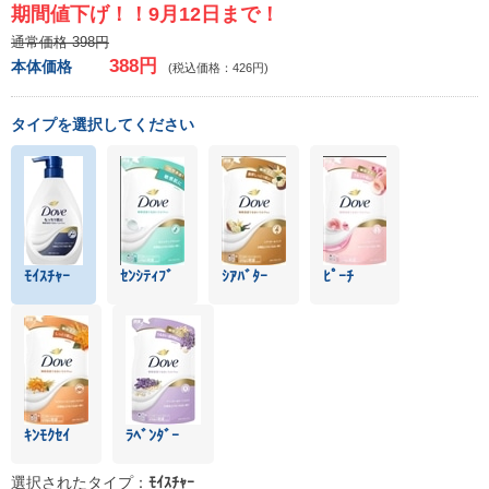
期間値下げ！！9月12日まで！
通常価格 398円
388円
本体価格
(税込価格：426円)
タイプを選択してください
ﾓｲｽﾁｬｰ
ｾﾝｼﾃｨﾌﾞ
ｼｱﾊﾞﾀｰ
ﾋﾟｰﾁ
ｷﾝﾓｸｾｲ
ﾗﾍﾞﾝﾀﾞｰ
選択されたタイプ：
ﾓｲｽﾁｬｰ