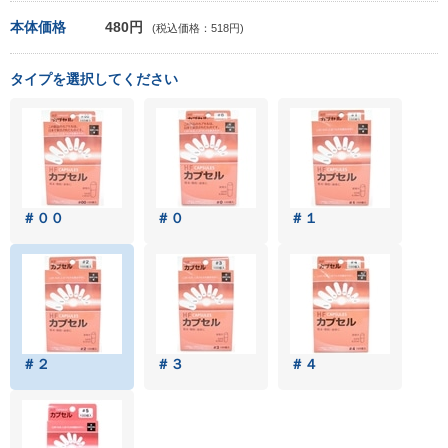
本体価格
480円
(税込価格：518円)
タイプを選択してください
＃００
＃０
＃１
＃２
＃３
＃４