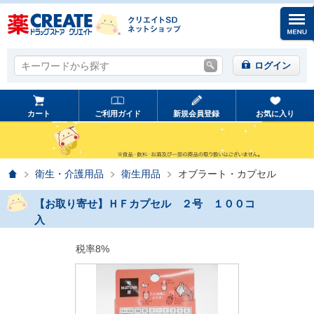
キーワードから探す
キーワードから探す
ログイン
カート
ご利用ガイド
新規会員登録
お気に入り
ホーム
衛生・介護用品
衛生用品
オブラート・カプセル
【お取り寄せ】ＨＦカプセル ２号 １００コ
入
税率8%
prev