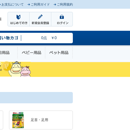
お支払について
ご利用ガイド
ご利用規約
様
0点 ￥0
のケア
日用品
ベビー用品
ペット用品
足首・足用