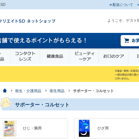
SD
配送について
ようこそ、ゲスト
薬部外品
衛生・介護用品
コンタクトレンズ
健康食品
ビューティーケア
お口
ホーム
衛生・介護用品
衛生用品
サポーター・コルセット
サポーター・コルセット
ひじ・腕用
ひざ用