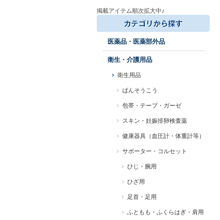
掲載アイテム順次拡大中♪
医薬品・医薬部外品
衛生・介護用品
衛生用品
ばんそうこう
包帯・テープ・ガーゼ
スキン・妊娠排卵検査薬
健康器具（血圧計・体重計等）
サポーター・コルセット
ひじ・腕用
ひざ用
足首・足用
ふともも・ふくらはぎ・肩用