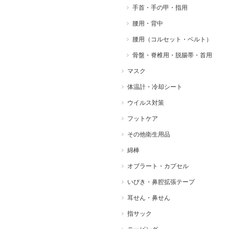
手首・手の甲・指用
腰用・背中
腰用（コルセット・ベルト）
骨盤・脊椎用・脱腸帯・首用
マスク
体温計・冷却シート
ウイルス対策
フットケア
その他衛生用品
綿棒
オブラート・カプセル
いびき・鼻腔拡張テープ
耳せん・鼻せん
指サック