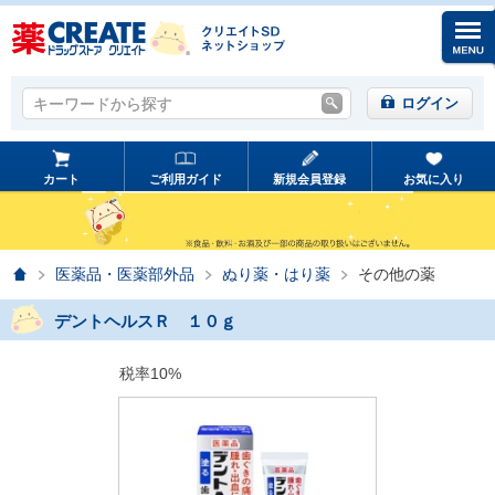
キーワードから探す
キーワードから探す
ログイン
カート
ご利用ガイド
新規会員登録
お気に入り
ホーム
医薬品・医薬部外品
ぬり薬・はり薬
その他の薬
デントヘルスＲ １０ｇ
税率10%