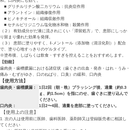
和。口内炎にも効く。
■ グリチルリチン酸二カリウム：抗炎症作用
■ アラントイン：組織修復作用
■ ヒノキチオール：組織収斂作用
■ セチルピリジニウム塩化物水和物：殺菌作用
（２） 有効成分がだ液に流されにくい「滞留処方」で、患部にしっか
り留まり優れた効果を発揮。
（３） 患部に塗りやすく、ℓ-メントール（添加物（清涼化剤））配合
で、塗り心地すっきりのゲルタイプ。
※塗布後、しばらくは飲食・すすぎを控えることをおすすめします。
【効能】
歯肉炎・歯槽膿漏における諸症状（歯ぐきの出血・発赤・はれ・うみ・
痛み・むずがゆさ、口のねばり、口臭）の緩和、口内炎
【使用方法】
歯肉炎・歯槽膿漏：
1日2回（朝・晩）ブラッシング後、適量（約0.3
ｇ、約1.5cm）を指にのせ、歯ぐきに塗り込んで
ください。
口内炎：
1日2〜4回、適量を患部に塗ってください。
【使用上の注意】
1. 次の人は使用前に医師、歯科医師、薬剤師又は登録販売者に相談し
てください