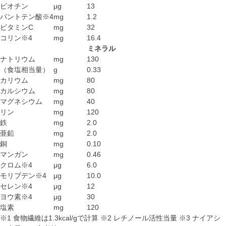
ビオチン
μg
13
パントテン酸※4
mg
1.2
ビタミンC
mg
32
コリン※4
mg
16.4
ミネラル
ナトリウム
mg
130
（食塩相当量）
g
0.33
カリウム
mg
80
カルシウム
mg
80
マグネシウム
mg
40
リン
mg
120
鉄
mg
2.0
亜鉛
mg
2.0
銅
mg
0.10
マンガン
mg
0.46
クロム※4
μg
6.0
モリブデン※4
μg
10.0
セレン※4
μg
12
ヨウ素※4
μg
30
塩素
mg
120
※1 食物繊維は1.3kcal/gで計算 ※2 レチノール活性当量 ※3 ナイアシ