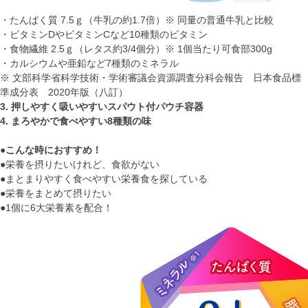
・たんぱく質 7.5ｇ（牛乳の約1.7倍）※ 同量の普通牛乳と比較
・ビタミンDやビタミンCなど10種類のビタミン
・食物繊維 2.5ｇ（レタス約3/4個分）※ 1個当たり可食部300g
・カルシウムや亜鉛など7種類のミネラル
※ 文部科学省科学技術・学術審議会資源調査分科会報告 日本食品標
準成分表 2020年版（八訂）
3. 押しやすく吸いやすいスパウト付パウチ容器
4. まろやかで食べやすい8種類の味
●こんな時におすすめ！
●栄養を摂りたいけれど、食欲がない
●まとまりやすく食べやすい栄養食を探している
●栄養をまとめて摂りたい
●1個に6大栄養素を配合！