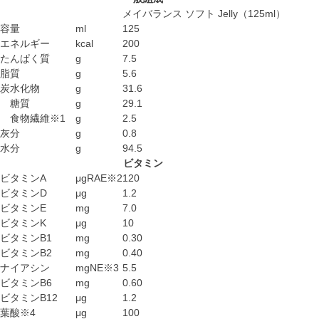
メイバランス ソフト Jelly（125ml）
容量
ml
125
エネルギー
kcal
200
たんぱく質
g
7.5
脂質
g
5.6
炭水化物
g
31.6
糖質
g
29.1
食物繊維※1
g
2.5
灰分
g
0.8
水分
g
94.5
ビタミン
ビタミンA
μgRAE※2
120
ビタミンD
μg
1.2
ビタミンE
mg
7.0
ビタミンK
μg
10
ビタミンB1
mg
0.30
ビタミンB2
mg
0.40
ナイアシン
mgNE※3
5.5
ビタミンB6
mg
0.60
ビタミンB12
μg
1.2
葉酸※4
μg
100