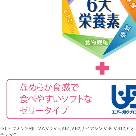
※1 ビタミン10種：V.A,V.D,V.E,V.B1,V.B2,ナイアシン,V.B6,V.B12,ビオ
チン,V.C