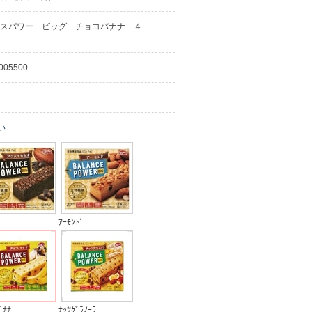
スパワー ビッグ チョコバナナ ４
005500
い
ｱｰﾓﾝﾄﾞ
ﾞﾅﾅ
ﾅｯﾂｸﾞﾗﾉｰﾗ