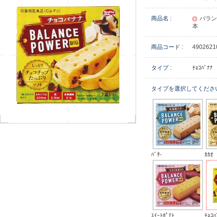
商品名 :
バラン
本
商品コード :
4902621
タイプ :
ﾁｮｺﾊﾞﾅﾅ
タイプを選択してくださ
ﾊﾞﾀ-
ｶｶｵ
ｽｲｰﾄﾎﾟﾃﾄ
ﾁｮｺﾊ