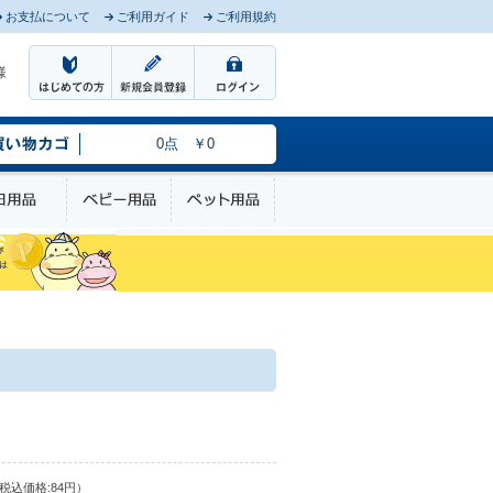
お支払について
ご利用ガイド
ご利用規約
様
0点 ￥0
のケア
日用品
ベビー用品
ペット用品
税込価格:84円）