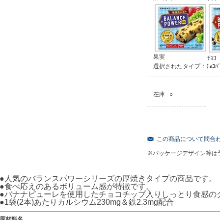
果実
ﾁｮｺ
選択されたタイプ：ﾁｮｺﾊﾞ
在庫 : ○
この商品について問合
※パッケージデザイン等は
●人気のバランスパワーシリーズの厚焼きタイプの商品です。
●食べ応えのあるボリューム感が特徴です。
●バナナピューレを使用したチョコチップ入りしっとり食感の
●1袋(2本)あたりカルシウム230mg＆鉄2.3mg配合
原材料名