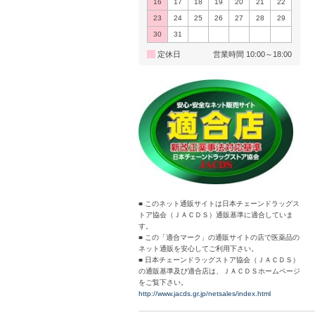
16
17
18
19
20
21
22
23
24
25
26
27
28
29
30
31
定休日
営業時間 10:00～18:00
■ このネット通販サイトは日本チェーンドラッグス
トア協会（ＪＡＣＤＳ）通販基準に適合していま
す。
■ この「適合マーク」の通販サイトの店で医薬品の
ネット通販を安心してご利用下さい。
■ 日本チェーンドラッグストア協会（ＪＡＣＤＳ）
の通販基準及び適合店は、ＪＡＣＤＳホームページ
をご覧下さい。
http://www.jacds.gr.jp/netsales/index.html