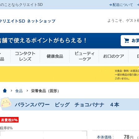
のことならクリエイトSD
配送について
ようこそ、ゲスト
薬部外品
衛生・介護用品
コンタクトレンズ
健康食品
ビューティーケア
お口
ホーム
食品
栄養食品（固形）
バランスパワー ビッグ チョコバナナ ４本
税率8%
78
本体価格 :
円
（