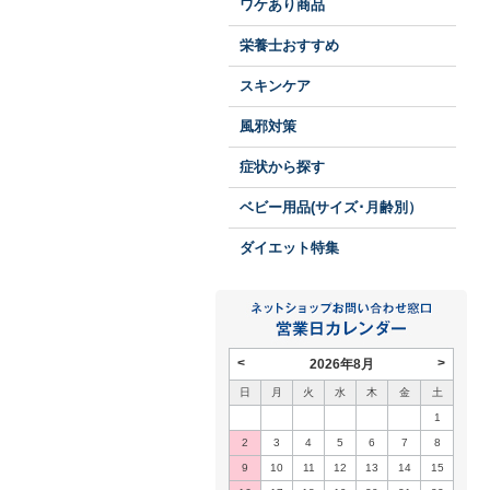
ワケあり商品
栄養士おすすめ
スキンケア
風邪対策
症状から探す
ベビー用品(サイズ･月齢別）
ダイエット特集
<
>
2026年8月
日
月
火
水
木
金
土
1
2
3
4
5
6
7
8
9
10
11
12
13
14
15