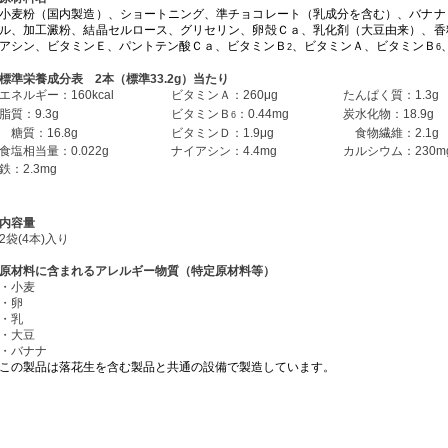
小麦粉（国内製造）、ショートニング、準チョコレート（乳成分を含む）、バナナ
ル、加工澱粉、結晶セルロース、グリセリン、卵殻Ｃａ、乳化剤（大豆由来）、香
アシン、ビタミンＥ、パントテン酸Ｃａ、ビタミンＢ
、ビタミンＡ、ビタミンＢ
2
6
標準栄養成分表 2本（標準33.2g
）当たり
エネルギー：160kcal
ビタミンＡ：260μg
たんぱく質：1.3g
脂質：9.3g
ビタミンＢ
：0.44mg
炭水化物：18.9g
6
糖質：16.8g
ビタミンＤ：1.9μg
食物繊維：2.1g
食塩相当量：0.022g
ナイアシン：4.4mg
カルシウム：230m
鉄：2.3mg
内容量
2袋(4本)入り
原材料に含まれるアレルギー物質（特定原材料等）
・小麦
・卵
・乳
・大豆
・バナナ
この製品は落花生を含む製品と共通の設備で製造しています。