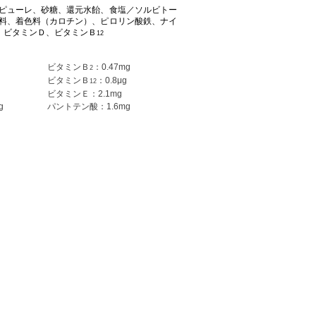
ピューレ、砂糖、還元水飴、食塩／ソルビトー
料、着色料（カロチン）、ピロリン酸鉄、ナイ
、ビタミンＤ、ビタミンＢ
12
ビタミンＢ
：0.47mg
2
ビタミンＢ
：0.8μg
12
ビタミンＥ：2.1mg
g
パントテン酸：1.6mg