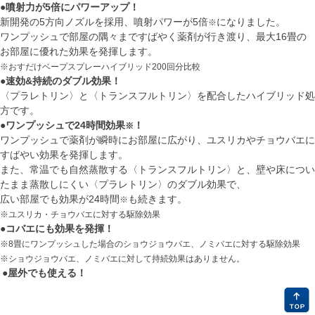
●噴射力が5倍にパワーアップ！
新開発の5方向ノズルを採用、噴射パワーが5倍
になりました。
※
ワンプッシュで部屋の隅々まですばやく薬剤が行き渡り、最大16畳の
お部屋に優れた効果を発揮します。
※おすだけベープスプレーハイブリッド200回分比較
●速効&持続のダブル効果！
〈プラレトリン〉と〈トランスフルトリン〉を配合したハイブリッド処
方です。
●ワンプッシュで24時間効果
！
※
ワンプッシュで薬剤が瞬時にお部屋に広がり、ユスリカやチョウバエに
すばやい効果を発揮します。
また、常温でも自然蒸散する〈トランスフルトリン〉と、壁や床につい
たまま蒸散しにくい〈プラレトリン〉のダブル効果で、
広い部屋でも効果が24時間
も続きます。
※
※ユスリカ・チョウバエに対する駆除効果
●コバエにも効果を発揮！
※8畳にワンプッシュした場合のショウジョウバエ、ノミバエに対する駆除効果
※ショウジョウバエ、ノミバエに対して持続効果はありません。
●屋外でも使える！