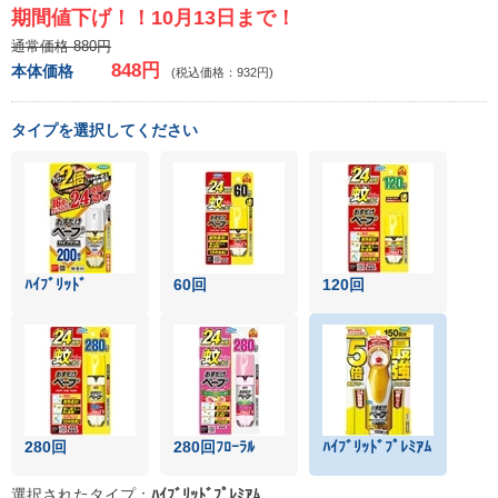
期間値下げ！！10月13日まで！
通常価格 880円
848円
本体価格
(税込価格：932円)
タイプを選択してください
ﾊｲﾌﾞﾘｯﾄﾞ
60回
120回
280回
280回ﾌﾛｰﾗﾙ
ﾊｲﾌﾞﾘｯﾄﾞﾌﾟﾚﾐｱﾑ
選択されたタイプ：
ﾊｲﾌﾞﾘｯﾄﾞﾌﾟﾚﾐｱﾑ