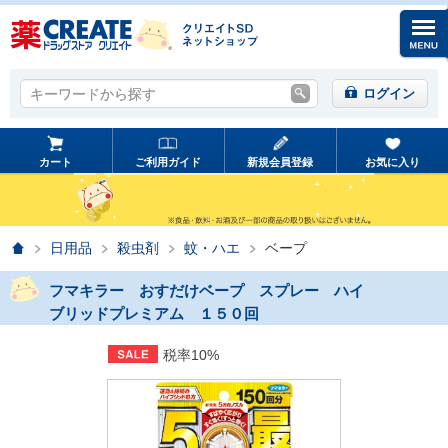
キーワードから探す
キーワードから探す
ログイン
カート
ご利用ガイド
新規会員登録
お気に入り
ホーム
日用品
殺虫剤
蚊・ハエ
ベープ
フマキラー おすだけベープ スプレー ハイ
ブリッドプレミアム １５０回
税率10%